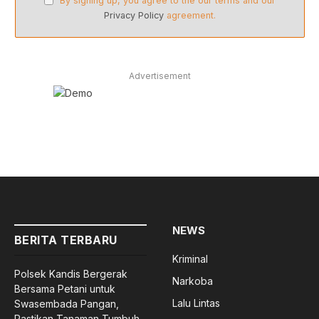
By signing up, you agree to the our terms and our
Privacy Policy
agreement.
Advertisement
NEWS
BERITA TERBARU
Kriminal
Polsek Kandis Bergerak
Narkoba
Bersama Petani untuk
Lalu Lintas
Swasembada Pangan,
Pastikan Tanaman Tumbuh