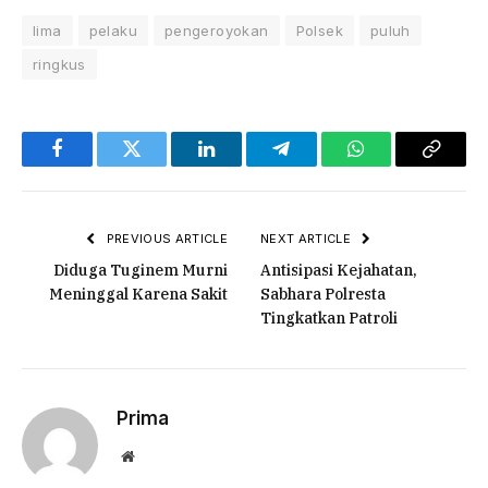
lima
pelaku
pengeroyokan
Polsek
puluh
ringkus
Facebook
Twitter
LinkedIn
Telegram
WhatsApp
Copy
Link
PREVIOUS ARTICLE
NEXT ARTICLE
Diduga Tuginem Murni
Antisipasi Kejahatan,
Meninggal Karena Sakit
Sabhara Polresta
Tingkatkan Patroli
Prima
Website