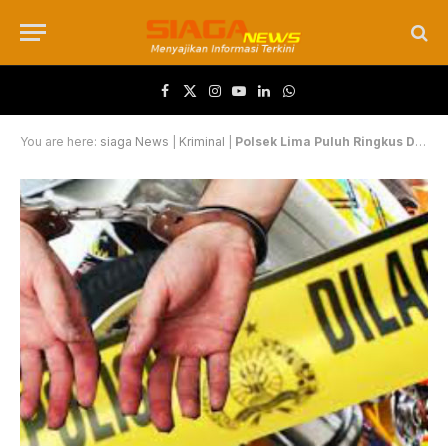
Facebook
X (Twitter)
Instagram
YouTube
LinkedIn
WhatsApp
You are here:
siaga News
|
Kriminal
|
Polsek Lima Puluh Ringkus Dua Pelaku Pengeroyokan