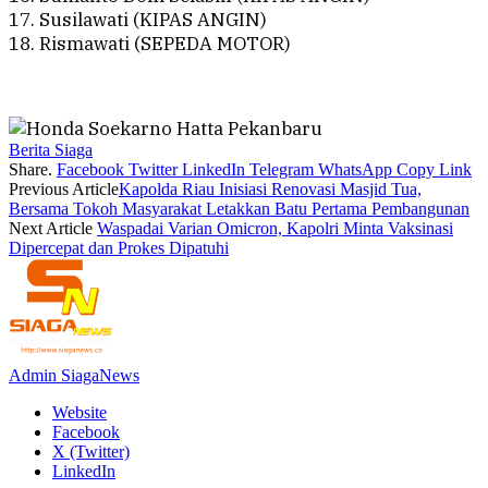
17. Susilawati (KIPAS ANGIN)
18. Rismawati (SEPEDA MOTOR)
Berita Siaga
Share.
Facebook
Twitter
LinkedIn
Telegram
WhatsApp
Copy Link
Previous Article
Kapolda Riau Inisiasi Renovasi Masjid Tua,
Bersama Tokoh Masyarakat Letakkan Batu Pertama Pembangunan
Next Article
Waspadai Varian Omicron, Kapolri Minta Vaksinasi
Dipercepat dan Prokes Dipatuhi
Admin SiagaNews
Website
Facebook
X (Twitter)
LinkedIn