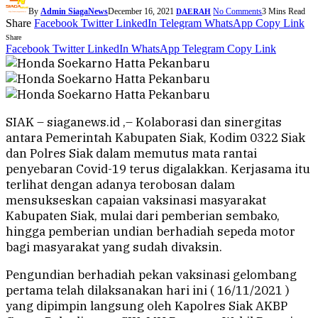
By
Admin SiagaNews
December 16, 2021
No Comments
3 Mins Read
DAERAH
Share
Facebook
Twitter
LinkedIn
Telegram
WhatsApp
Copy Link
Share
Facebook
Twitter
LinkedIn
WhatsApp
Telegram
Copy Link
SIAK – siaganews.id ,– Kolaborasi dan sinergitas
antara Pemerintah Kabupaten Siak, Kodim 0322 Siak
dan Polres Siak dalam memutus mata rantai
penyebaran Covid-19 terus digalakkan. Kerjasama itu
terlihat dengan adanya terobosan dalam
mensukseskan capaian vaksinasi masyarakat
Kabupaten Siak, mulai dari pemberian sembako,
hingga pemberian undian berhadiah sepeda motor
bagi masyarakat yang sudah divaksin.
Pengundian berhadiah pekan vaksinasi gelombang
pertama telah dilaksanakan hari ini ( 16/11/2021 )
yang dipimpin langsung oleh Kapolres Siak AKBP