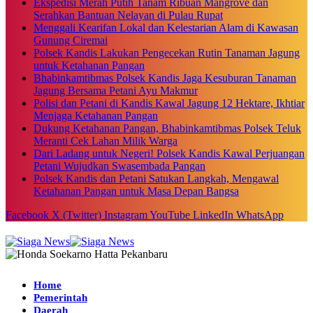
Ekspedisi Merah Putih Tanam Ribuan Mangrove dan
Serahkan Bantuan Nelayan di Pulau Rupat
Menggali Kearifan Lokal dan Kelestarian Alam di Kawasan
Gunung Ciremai
Polsek Kandis Lakukan Pengecekan Rutin Tanaman Jagung
untuk Ketahanan Pangan
Bhabinkamtibmas Polsek Kandis Jaga Kesuburan Tanaman
Jagung Bersama Petani Ayu Makmur
Polisi dan Petani di Kandis Kawal Jagung 12 Hektare, Ikhtiar
Menjaga Ketahanan Pangan
Dukung Ketahanan Pangan, Bhabinkamtibmas Polsek Teluk
Meranti Cek Lahan Milik Warga
Dari Ladang untuk Negeri! Polsek Kandis Kawal Perjuangan
Petani Wujudkan Swasembada Pangan
Polsek Kandis dan Petani Satukan Langkah, Mengawal
Ketahanan Pangan untuk Masa Depan Bangsa
Facebook
X (Twitter)
Instagram
YouTube
LinkedIn
WhatsApp
Home
Pemerintah
Daerah