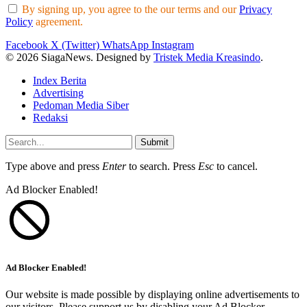
By signing up, you agree to the our terms and our
Privacy
Policy
agreement.
Facebook
X (Twitter)
WhatsApp
Instagram
© 2026 SiagaNews. Designed by
Tristek Media Kreasindo
.
Index Berita
Advertising
Pedoman Media Siber
Redaksi
Submit
Type above and press
Enter
to search. Press
Esc
to cancel.
Ad Blocker Enabled!
Ad Blocker Enabled!
Our website is made possible by displaying online advertisements to
our visitors. Please support us by disabling your Ad Blocker.