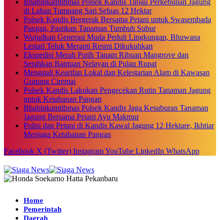
Bhabinkamtibmas Polsek Kandis Tinjau Perkebunan Jagung
di Lahan Tumpang Sari Seluas 12 Hektar
Polsek Kandis Bergerak Bersama Petani untuk Swasembada
Pangan, Pastikan Tanaman Tumbuh Subur
Wujudkan Generasi Muda Peduli Lingkungan, Bhuwana
Lestari Teluk Meranti Resmi Dikukuhkan
Ekspedisi Merah Putih Tanam Ribuan Mangrove dan
Serahkan Bantuan Nelayan di Pulau Rupat
Menggali Kearifan Lokal dan Kelestarian Alam di Kawasan
Gunung Ciremai
Polsek Kandis Lakukan Pengecekan Rutin Tanaman Jagung
untuk Ketahanan Pangan
Bhabinkamtibmas Polsek Kandis Jaga Kesuburan Tanaman
Jagung Bersama Petani Ayu Makmur
Polisi dan Petani di Kandis Kawal Jagung 12 Hektare, Ikhtiar
Menjaga Ketahanan Pangan
Facebook
X (Twitter)
Instagram
YouTube
LinkedIn
WhatsApp
Home
Pemerintah
Daerah