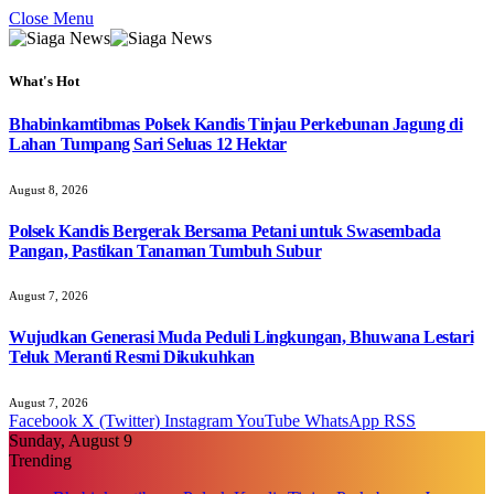
Close Menu
What's Hot
Bhabinkamtibmas Polsek Kandis Tinjau Perkebunan Jagung di
Lahan Tumpang Sari Seluas 12 Hektar
August 8, 2026
Polsek Kandis Bergerak Bersama Petani untuk Swasembada
Pangan, Pastikan Tanaman Tumbuh Subur
August 7, 2026
Wujudkan Generasi Muda Peduli Lingkungan, Bhuwana Lestari
Teluk Meranti Resmi Dikukuhkan
August 7, 2026
Facebook
X (Twitter)
Instagram
YouTube
WhatsApp
RSS
Sunday, August 9
Trending