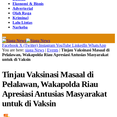
Ekonomi & Bisnis
Advertorial
Olah Raga
Kriminal
Lalu Lintas
Narkoba
Facebook
X (Twitter)
Instagram
YouTube
LinkedIn
WhatsApp
You are here:
siaga News
|
Events
|
Tinjau Vaksinasi Masaal di
Pelalawan, Wakapolda Riau Apresiasi Antusias Masyarakat
untuk di Vaksin
Tinjau Vaksinasi Masaal di
Pelalawan, Wakapolda Riau
Apresiasi Antusias Masyarakat
untuk di Vaksin