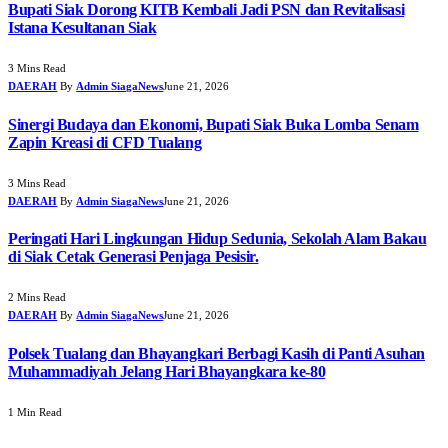
Bupati Siak Dorong KITB Kembali Jadi PSN dan Revitalisasi
Istana Kesultanan Siak
3 Mins Read
DAERAH
By
Admin SiagaNews
June 21, 2026
Sinergi Budaya dan Ekonomi, Bupati Siak Buka Lomba Senam
Zapin Kreasi di CFD Tualang
3 Mins Read
DAERAH
By
Admin SiagaNews
June 21, 2026
Peringati Hari Lingkungan Hidup Sedunia, Sekolah Alam Bakau
di Siak Cetak Generasi Penjaga Pesisir.
2 Mins Read
DAERAH
By
Admin SiagaNews
June 21, 2026
Polsek Tualang dan Bhayangkari Berbagi Kasih di Panti Asuhan
Muhammadiyah Jelang Hari Bhayangkara ke-80
1 Min Read