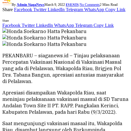
By
Admin SiagaNews
March 9, 2022
No Comments
2 Mins Read
EVENTS
Share
Facebook
Twitter
LinkedIn
Telegram
WhatsApp
Copy Link
Share
Facebook
Twitter
LinkedIn
WhatsApp
Telegram
Copy Link
PEKANBARU – siaganews.id – Tinjau pelaksanaan
Percepatan Vaksinasi Nasional di Vaksinasi Massal
yang ada di Pelalawan, Wakapolda Riau, Brigjen Pol
Drs. Tabana Bangun, apresiasi antusias masyarakat
di Pelalawan.
Apresiasi disampaikan Wakapolda Riau, saat
meninjau pelaksanaan vaksinasi massal di SD Taruna
Andalan Town Site II PT. RAPP, Pangkalan Kerinci,
Kabupaten Pelalawan, pada hari Rabu (9/3/2022).
Saat mengunjungi vaksinasi masaal itu, Wakapolda
Riau, disambut langsung oleh Forkompinda