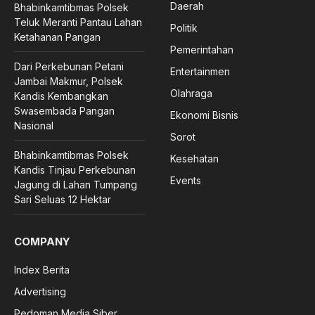
Daerah
Bhabinkamtibmas Polsek
Teluk Meranti Pantau Lahan
Politik
Ketahanan Pangan
Pemerintahan
Dari Perkebunan Petani
Entertainmen
Jambai Makmur, Polsek
Olahraga
Kandis Kembangkan
Swasembada Pangan
Ekonomi Bisnis
Nasional
Sorot
Bhabinkamtibmas Polsek
Kesehatan
Kandis Tinjau Perkebunan
Events
Jagung di Lahan Tumpang
Sari Seluas 12 Hektar
COMPANY
Index Berita
Advertising
Pedoman Media Siber