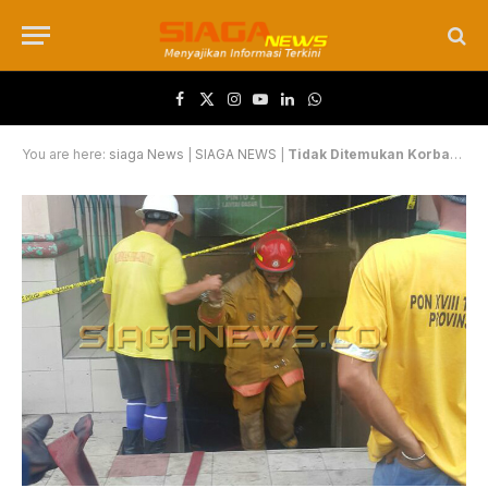
Facebook
X (Twitter)
Instagram
YouTube
LinkedIn
WhatsApp
You are here:
siaga News
|
SIAGA NEWS
|
Tidak Ditemukan Korban Jiwa Di Musholla Lantai Dasar Ramayana