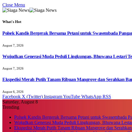
Close Menu
What's Hot
Polsek Kandis Bergerak Bersama Petani untuk Swasembada Pang
August 7, 2026
Wujudkan Generasi Muda Peduli Lingkungan, Bhuwana Lestari T
August 7, 2026
Ekspedisi Merah Putih Tanam Ribuan Mangrove dan Serahkan Ban
August 6, 2026
Facebook
X (Twitter)
Instagram
YouTube
WhatsApp
RSS
Saturday, August 8
Trending
Polsek Kandis Bergerak Bersama Petani untuk Swasembada P
Wujudkan Generasi Muda Peduli Lingkungan, Bhuwana Lestar
Ekspedisi Merah Putih Tanam Ribuan Mangrove dan Serahkan