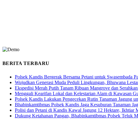
BERITA TERBARU
Polsek Kandis Bergerak Bersama Petani untuk Swasembada P
Wujudkan Generasi Muda Peduli Lingkungan, Bhuwana Lestar
Ekspedisi Merah Putih Tanam Ribuan Mangrove dan Serahkan
Menggali Kearifan Lokal dan Kelestarian Alam di Kawasan G
Polsek Kandis Lakukan Pengecekan Rutin Tanaman Jagung u
Bhabinkamtibmas Polsek Kandis Jaga Kesuburan Tanaman Ja
Polisi dan Petani di Kandis Kawal Jagung 12 Hektare, Ikhtia
Dukung Ketahanan Pangan, Bhabinkamtibmas Polsek Teluk M