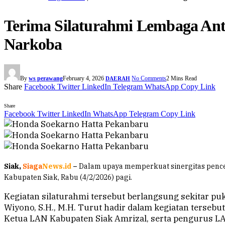
Terima Silaturahmi Lembaga Anti
Narkoba
By
ws perawang
February 4, 2026
No Comments
2 Mins Read
DAERAH
Share
Facebook
Twitter
LinkedIn
Telegram
WhatsApp
Copy Link
Share
Facebook
Twitter
LinkedIn
WhatsApp
Telegram
Copy Link
Siak,
Siaga
News.id
–
Dalam upaya memperkuat sinergitas pence
Kabupaten Siak, Rabu (4/2/2026) pagi.
Kegiatan silaturahmi tersebut berlangsung sekitar p
Wiyono, S.H., M.H. Turut hadir dalam kegiatan tersebu
Ketua LAN Kabupaten Siak Amrizal, serta pengurus LA