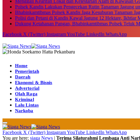
Menggali Kearifan Lokal dan Kelestarian Alam di Kawasan G
Polsek Kandis Lakukan Pengecekan Rutin Tanaman Jagung u
Bhabinkamtibmas Polsek Kandis Jaga Kesuburan Tanaman Ja
Polisi dan Petani di Kandis Kawal Jagung 12 Hektare, Ikhtia
Dukung Ketahanan Pangan, Bhabinkamtibmas Polsek Teluk M
Facebook
X (Twitter)
Instagram
YouTube
LinkedIn
WhatsApp
Home
Pemerintah
Daerah
Ekonomi & Bisnis
Advertorial
Olah Raga
Kriminal
Lalu Lintas
Narkoba
Facebook
X (Twitter)
Instagram
YouTube
LinkedIn
WhatsApp
You are here:
siaga News
|
Terima Silaturahmi Lembaga Anti Nark