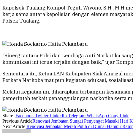
Kapolsek Tualang Kompol Teguh Wiyono, S.H., M.H m
kerja sama antara kepolisian dengan elemen masyara
Polsek Tualang.
“Sinergi antara Polri dan Lembaga Anti Narkotika sa
komunikasi ini terus terjalin dengan baik,” ujar Komp
Sementara itu, Ketua LAN Kabupaten Siak Amrizal 
Perkara Narkoba maupun kegiatan edukasi, sosialisasi
Melalui kegiatan ini, diharapkan terbangun kesamaan
pemerintah terkait penanggulangan narkotika serta m
Share.
Facebook
Twitter
LinkedIn
Telegram
WhatsApp
Copy Link
Previous Article
Renovasi Jembatan Sungai Penyengat Masuki Hari Ke
Next Article
Renovasi Jembatan Merah Putih di Dumai Hampir Rampu