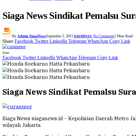
Siaga News Sindikat Pemalsu Su
By
Admin SiagaNews
September 5, 2015
No Comments
2 Mins Read
KRIMINAL
Share
Facebook
Twitter
LinkedIn
Telegram
WhatsApp
Copy Link
Share
Facebook
Twitter
LinkedIn
WhatsApp
Telegram
Copy Link
Siaga News Sindikat Pemalsu Sur
Siaga News siaganews.id – Kepolisian Daerah Metro Ja
wilayah Jakarta.