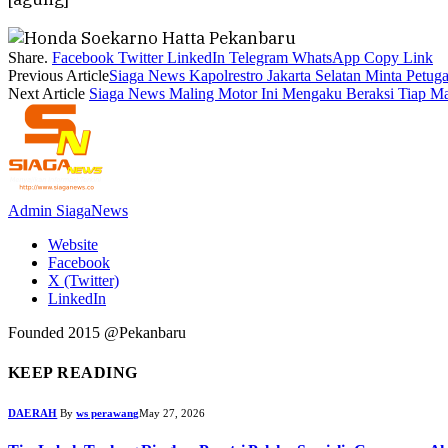
Share.
Facebook
Twitter
LinkedIn
Telegram
WhatsApp
Copy Link
Previous Article
Siaga News Kapolrestro Jakarta Selatan Minta Petu
Next Article
Siaga News Maling Motor Ini Mengaku Beraksi Tiap M
Admin SiagaNews
Website
Facebook
X (Twitter)
LinkedIn
Founded 2015 @Pekanbaru
KEEP READING
DAERAH
By
ws perawang
May 27, 2026