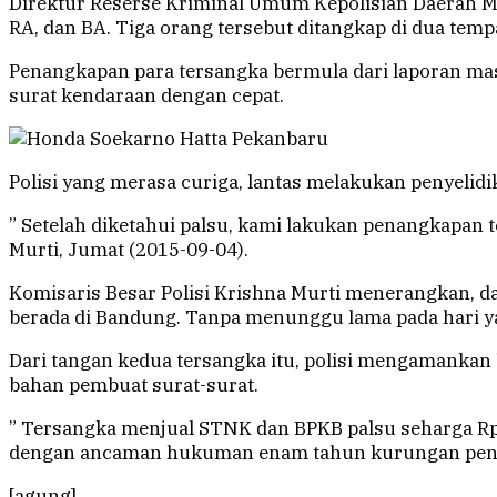
Direktur Reserse Kriminal Umum Kepolisian Daerah Met
RA, dan BA. Tiga orang tersebut ditangkap di dua temp
Penangkapan para tersangka bermula dari laporan mas
surat kendaraan dengan cepat.
Polisi yang merasa curiga, lantas melakukan penyelidi
” Setelah diketahui palsu, kami lakukan penangkapan t
Murti, Jumat (2015-09-04).
Komisaris Besar Polisi Krishna Murti menerangkan, d
berada di Bandung. Tanpa menunggu lama pada hari y
Dari tangan kedua tersangka itu, polisi mengamankan 
bahan pembuat surat-surat.
” Tersangka menjual STNK dan BPKB palsu seharga Rp3
dengan ancaman hukuman enam tahun kurungan penjara
[agung]