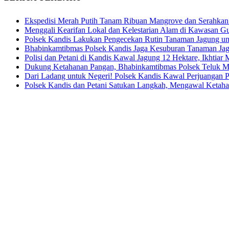
Ekspedisi Merah Putih Tanam Ribuan Mangrove dan Serahkan
Menggali Kearifan Lokal dan Kelestarian Alam di Kawasan G
Polsek Kandis Lakukan Pengecekan Rutin Tanaman Jagung u
Bhabinkamtibmas Polsek Kandis Jaga Kesuburan Tanaman Ja
Polisi dan Petani di Kandis Kawal Jagung 12 Hektare, Ikhtia
Dukung Ketahanan Pangan, Bhabinkamtibmas Polsek Teluk M
Dari Ladang untuk Negeri! Polsek Kandis Kawal Perjuangan
Polsek Kandis dan Petani Satukan Langkah, Mengawal Ketah