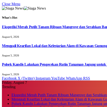
Close Menu
What's Hot
Ekspedisi Merah Putih Tanam Ribuan Mangrove dan Serahkan Ban
August 6, 2026
Menggali Kearifan Lokal dan Kelestarian Alam di Kawasan Gunun
August 5, 2026
Polsek Kandis Lakukan Pengecekan Rutin Tanaman Jagung untuk
August 5, 2026
Facebook
X (Twitter)
Instagram
YouTube
WhatsApp
RSS
Friday, August 7
Trending
Ekspedisi Merah Putih Tanam Ribuan Mangrove dan Serahkan
Menggali Kearifan Lokal dan Kelestarian Alam di Kawasan G
Polsek Kandis Lakukan Pengecekan Rutin Tanaman Jagung u