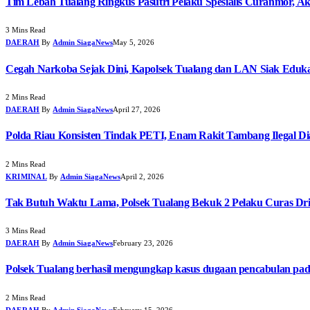
Tim Lebah Tualang Ringkus Pasutri Pelaku Spesialis Curanmor, Ak
3 Mins Read
DAERAH
By
Admin SiagaNews
May 5, 2026
Cegah Narkoba Sejak Dini, Kapolsek Tualang dan LAN Siak Edukas
2 Mins Read
DAERAH
By
Admin SiagaNews
April 27, 2026
Polda Riau Konsisten Tindak PETI, Enam Rakit Tambang Ilegal D
2 Mins Read
KRIMINAL
By
Admin SiagaNews
April 2, 2026
Tak Butuh Waktu Lama, Polsek Tualang Bekuk 2 Pelaku Curas Dri
3 Mins Read
DAERAH
By
Admin SiagaNews
February 23, 2026
Polsek Tualang berhasil mengungkap kasus dugaan pencabulan pa
2 Mins Read
DAERAH
By
Admin SiagaNews
February 15, 2026