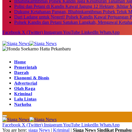
Bhabinkamtibmas Polsek Kandis Jaga Kesuburan Tanaman Ja
Polisi dan Petani di Kandis Kawal Jagung 12 Hektare, Ikhtia
Dukung Ketahanan Pangan, Bhabinkamtibmas Polsek Teluk M
Dari Ladang untuk Negeri! Polsek Kandis Kawal Perjuangan
Polsek Kandis dan Petani Satukan Langkah, Mengawal Ketah
Facebook
X (Twitter)
Instagram
YouTube
LinkedIn
WhatsApp
Home
Pemerintah
Daerah
Ekonomi & Bisnis
Advertorial
Olah Raga
Kriminal
Lalu Lintas
Narkoba
Facebook
X (Twitter)
Instagram
YouTube
LinkedIn
WhatsApp
You are here:
siaga News
|
Kriminal
|
Siaga News Sindikat Pemals