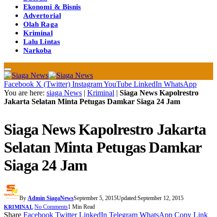
Ekonomi & Bisnis
Advertorial
Olah Raga
Kriminal
Lalu Lintas
Narkoba
Facebook
X (Twitter)
Instagram
YouTube
LinkedIn
WhatsApp
You are here:
siaga News
|
Kriminal
|
Siaga News Kapolrestro
Jakarta Selatan Minta Petugas Damkar Siaga 24 Jam
Siaga News Kapolrestro Jakarta
Selatan Minta Petugas Damkar
Siaga 24 Jam
By
Admin SiagaNews
September 5, 2015
Updated:
September 12, 2015
No Comments
1 Min Read
KRIMINAL
Share
Facebook
Twitter
LinkedIn
Telegram
WhatsApp
Copy Link