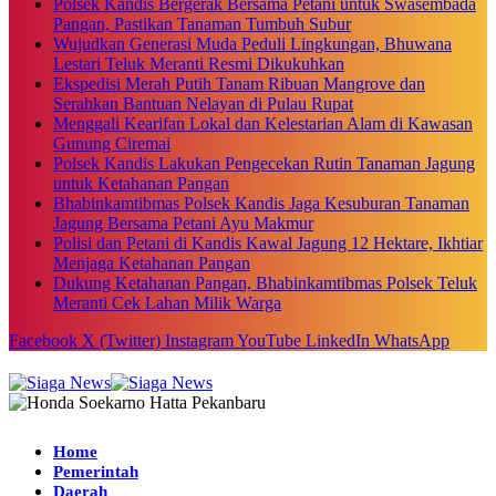
Polsek Kandis Bergerak Bersama Petani untuk Swasembada
Pangan, Pastikan Tanaman Tumbuh Subur
Wujudkan Generasi Muda Peduli Lingkungan, Bhuwana
Lestari Teluk Meranti Resmi Dikukuhkan
Ekspedisi Merah Putih Tanam Ribuan Mangrove dan
Serahkan Bantuan Nelayan di Pulau Rupat
Menggali Kearifan Lokal dan Kelestarian Alam di Kawasan
Gunung Ciremai
Polsek Kandis Lakukan Pengecekan Rutin Tanaman Jagung
untuk Ketahanan Pangan
Bhabinkamtibmas Polsek Kandis Jaga Kesuburan Tanaman
Jagung Bersama Petani Ayu Makmur
Polisi dan Petani di Kandis Kawal Jagung 12 Hektare, Ikhtiar
Menjaga Ketahanan Pangan
Dukung Ketahanan Pangan, Bhabinkamtibmas Polsek Teluk
Meranti Cek Lahan Milik Warga
Facebook
X (Twitter)
Instagram
YouTube
LinkedIn
WhatsApp
Home
Pemerintah
Daerah