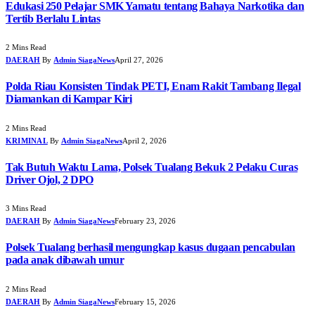
Edukasi 250 Pelajar SMK Yamatu tentang Bahaya Narkotika dan
Tertib Berlalu Lintas
2 Mins Read
DAERAH
By
Admin SiagaNews
April 27, 2026
Polda Riau Konsisten Tindak PETI, Enam Rakit Tambang Ilegal
Diamankan di Kampar Kiri
2 Mins Read
KRIMINAL
By
Admin SiagaNews
April 2, 2026
Tak Butuh Waktu Lama, Polsek Tualang Bekuk 2 Pelaku Curas
Driver Ojol, 2 DPO
3 Mins Read
DAERAH
By
Admin SiagaNews
February 23, 2026
Polsek Tualang berhasil mengungkap kasus dugaan pencabulan
pada anak dibawah umur
2 Mins Read
DAERAH
By
Admin SiagaNews
February 15, 2026