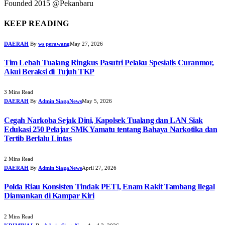
Founded 2015 @Pekanbaru
KEEP READING
DAERAH
By
ws perawang
May 27, 2026
Tim Lebah Tualang Ringkus Pasutri Pelaku Spesialis Curanmor,
Akui Beraksi di Tujuh TKP
3 Mins Read
DAERAH
By
Admin SiagaNews
May 5, 2026
Cegah Narkoba Sejak Dini, Kapolsek Tualang dan LAN Siak
Edukasi 250 Pelajar SMK Yamatu tentang Bahaya Narkotika dan
Tertib Berlalu Lintas
2 Mins Read
DAERAH
By
Admin SiagaNews
April 27, 2026
Polda Riau Konsisten Tindak PETI, Enam Rakit Tambang Ilegal
Diamankan di Kampar Kiri
2 Mins Read