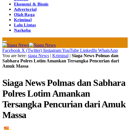
Ekonomi & Bisnis
Advertorial
Olah Raga
Kriminal
Lalu Lintas
Narkoba
Facebook
X (Twitter)
Instagram
YouTube
LinkedIn
WhatsApp
You are here:
siaga News
|
Kriminal
|
Siaga News Polmas dan
Sabhara Polres Lotim Amankan Tersangka Pencurian dari
Amuk Massa
Siaga News Polmas dan Sabhara
Polres Lotim Amankan
Tersangka Pencurian dari Amuk
Massa