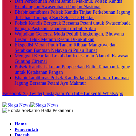
Dari Perkebunan Petani Jambai Makmur, Polsek Kandis
Kembangkan Swasembada Pangan Nasional
Bhabinkamtibmas Polsek Kandis Tinjau Perkebunan Jagung
di Lahan Tumpang Sari Seluas 12 Hektar
Polsek Kandis Bergerak Bersama Petani untuk Swasembada
Pangan, Pastikan Tanaman Tumbuh Subur
Wujudkan Generasi Muda Peduli Lingkungan, Bhuwana
Lestari Teluk Meranti Resmi Dikukuhkan
Ekspedisi Merah Putih Tanam Ribuan Mangrove dan
Serahkan Bantuan Nelayan di Pulau Rupat
Menggali Kearifan Lokal dan Kelestarian Alam di Kawasan
Gunung Ciremai
Polsek Kandis Lakukan Pengecekan Rutin Tanaman Jagung
untuk Ketahanan Pangan
Bhabinkamtibmas Polsek Kandis Jaga Kesuburan Tanaman
Jagung Bersama Petani Ayu Makmur
Facebook
X (Twitter)
Instagram
YouTube
LinkedIn
WhatsApp
Home
Pemerintah
Daerah