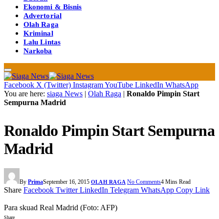
Ekonomi & Bisnis
Advertorial
Olah Raga
Kriminal
Lalu Lintas
Narkoba
Facebook
X (Twitter)
Instagram
YouTube
LinkedIn
WhatsApp
You are here:
siaga News
|
Olah Raga
|
Ronaldo Pimpin Start
Sempurna Madrid
Ronaldo Pimpin Start Sempurna
Madrid
By
Prima
September 16, 2015
No Comments
4 Mins Read
OLAH RAGA
Share
Facebook
Twitter
LinkedIn
Telegram
WhatsApp
Copy Link
Para skuad Real Madrid (Foto: AFP)
Share