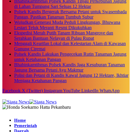
Bhabinkamtibmas Polsek Kandis Tinjau Perkebunan Jagung
di Lahan Tumpang Sari Seluas 12 Hektar
Polsek Kandis Bergerak Bersama Petani untuk Swasembada
Pangan, Pastikan Tanaman Tumbuh Subur
Wujudkan Generasi Muda Peduli Lingkungan, Bhuwana
Lestari Teluk Meranti Resmi Dikukuhkan
Ekspedisi Merah Putih Tanam Ribuan Mangrove dan
Serahkan Bantuan Nelayan di Pulau Rupat
Menggali Kearifan Lokal dan Kelestarian Alam di Kawasan
Gunung Ciremai
Polsek Kandis Lakukan Pengecekan Rutin Tanaman Jagung
untuk Ketahanan Pangan
Bhabinkamtibmas Polsek Kandis Jaga Kesuburan Tanaman
Jagung Bersama Petani Ayu Makmur
Polisi dan Petani di Kandis Kawal Jagung 12 Hektare, Ikhtiar
Menjaga Ketahanan Pangan
Facebook
X (Twitter)
Instagram
YouTube
LinkedIn
WhatsApp
Home
Pemerintah
Daerah