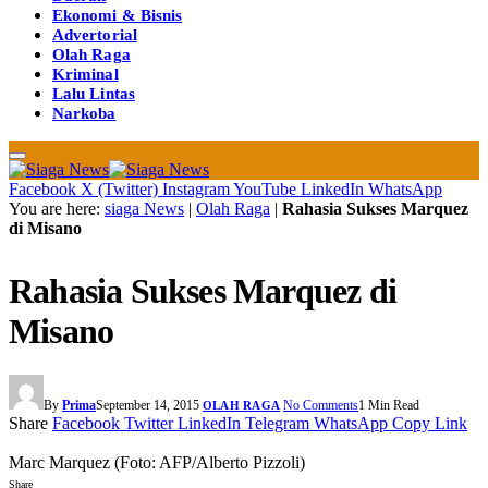
Ekonomi & Bisnis
Advertorial
Olah Raga
Kriminal
Lalu Lintas
Narkoba
Facebook
X (Twitter)
Instagram
YouTube
LinkedIn
WhatsApp
You are here:
siaga News
|
Olah Raga
|
Rahasia Sukses Marquez
di Misano
Rahasia Sukses Marquez di
Misano
By
Prima
September 14, 2015
No Comments
1 Min Read
OLAH RAGA
Share
Facebook
Twitter
LinkedIn
Telegram
WhatsApp
Copy Link
Marc Marquez (Foto: AFP/Alberto Pizzoli)
Share