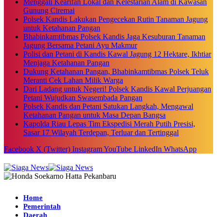
Menggali Kearifan Lokal dan Kelestarian Alam di Kawasan
Gunung Ciremai
Polsek Kandis Lakukan Pengecekan Rutin Tanaman Jagung
untuk Ketahanan Pangan
Bhabinkamtibmas Polsek Kandis Jaga Kesuburan Tanaman
Jagung Bersama Petani Ayu Makmur
Polisi dan Petani di Kandis Kawal Jagung 12 Hektare, Ikhtiar
Menjaga Ketahanan Pangan
Dukung Ketahanan Pangan, Bhabinkamtibmas Polsek Teluk
Meranti Cek Lahan Milik Warga
Dari Ladang untuk Negeri! Polsek Kandis Kawal Perjuangan
Petani Wujudkan Swasembada Pangan
Polsek Kandis dan Petani Satukan Langkah, Mengawal
Ketahanan Pangan untuk Masa Depan Bangsa
Kapolda Riau Lepas Tim Ekspedisi Merah Putih Presisi,
Sasar 17 Wilayah Terdepan, Terluar dan Tertinggal
Facebook
X (Twitter)
Instagram
YouTube
LinkedIn
WhatsApp
Home
Pemerintah
Daerah