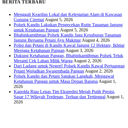
BERITA TERBARU
Menggali Kearifan Lokal dan Kelestarian Alam di Kawasan
Gunung Ciremai
August 5, 2026
Polsek Kandis Lakukan Pengecekan Rutin Tanaman Jagung
untuk Ketahanan Pangan
August 5, 2026
Bhabinkamtibmas Polsek Kandis Jaga Kesuburan Tanaman
Jagung Bersama Petani Ayu Makmur
August 4, 2026
Polisi dan Petani di Kandis Kawal Jagung 12 Hektare, Ikhtiar
Menjaga Ketahanan Pangan
August 3, 2026
Dukung Ketahanan Pangan, Bhabinkamtibmas Polsek Teluk
Meranti Cek Lahan Milik Warga
August 2, 2026
Dari Ladang untuk Negeri! Polsek Kandis Kawal Perjuangan
Petani Wujudkan Swasembada Pangan
August 2, 2026
Polsek Kandis dan Petani Satukan Langkah, Mengawal
Ketahanan Pangan untuk Masa Depan Bangsa
August 1,
2026
Kapolda Riau Lepas Tim Ekspedisi Merah Putih Presisi,
Sasar 17 Wilayah Terdepan, Terluar dan Tertinggal
August 1,
2026