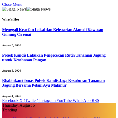
Close Menu
What's Hot
Menggali Kearifan Lokal dan Kelestarian Alam di Kawasan
Gunung Ciremai
August 5, 2026
Polsek Kandis Lakukan Pengecekan Rutin Tanaman Jagung
untuk Ketahanan Pangan
August 5, 2026
Bhabinkamtibmas Polsek Kandis Jaga Kesuburan Tanaman
Jagung Bersama Petani Ayu Makmur
August 4, 2026
Facebook
X (Twitter)
Instagram
YouTube
WhatsApp
RSS
Thursday, August 6
Trending