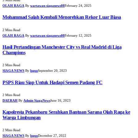
3 Mins Read
OLAH RAGA
By
wartawan siaganews08
February 24, 2025
Mohammad Salah Kembali Menorehkan Rekor Luar Biasa
2 Mins Read
OLAH RAGA
By
wartawan siaganews08
February 12, 2025
Hasil Pertandingan Manchester City vs Real Madrid di Liga
Champions
2 Mins Read
SIAGA NEWS
By
lupus
September 20, 2023
PSPS Riau Siap Untuk Hadapi Semen Padang FC
2 Mins Read
DAERAH
By
Admin SiagaNews
June 16, 2023
Kapolresta Pekanbaru Serahkan Bantuan Sarana Olah Raga ke
Warga Limbungan
2 Mins Read
SIAGA NEWS
By
lupus
December 27, 2022