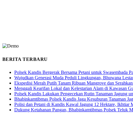
BERITA TERBARU
Polsek Kandis Bergerak Bersama Petani untuk Swasembada P
Wujudkan Generasi Muda Peduli Lingkungan, Bhuwana Lestar
Ekspedisi Merah Putih Tanam Ribuan Mangrove dan Serahkan
Menggali Kearifan Lokal dan Kelestarian Alam di Kawasan G
Polsek Kandis Lakukan Pengecekan Rutin Tanaman Jagung u
Bhabinkamtibmas Polsek Kandis Jaga Kesuburan Tanaman Ja
Polisi dan Petani di Kandis Kawal Jagung 12 Hektare, Ikhtia
Dukung Ketahanan Pangan, Bhabinkamtibmas Polsek Teluk M