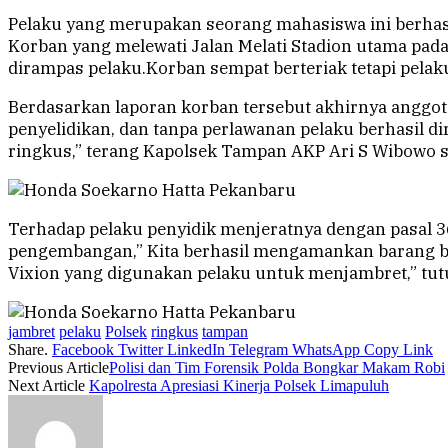
Pelaku yang merupakan seorang mahasiswa ini berhasi
Korban yang melewati Jalan Melati Stadion utama pada 
dirampas pelaku.Korban sempat berteriak tetapi pel
Berdasarkan laporan korban tersebut akhirnya anggo
penyelidikan, dan tanpa perlawanan pelaku berhasil d
ringkus,” terang Kapolsek Tampan AKP Ari S Wibowo s
Terhadap pelaku penyidik menjeratnya dengan pasal 3
pengembangan,” Kita berhasil mengamankan barang bu
Vixion yang digunakan pelaku untuk menjambret,” tutu
jambret
pelaku
Polsek
ringkus
tampan
Share.
Facebook
Twitter
LinkedIn
Telegram
WhatsApp
Copy Link
Previous Article
Polisi dan Tim Forensik Polda Bongkar Makam Robi
Next Article
Kapolresta Apresiasi Kinerja Polsek Limapuluh