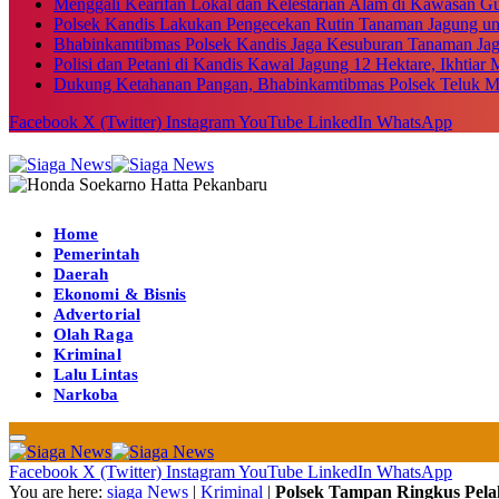
Menggali Kearifan Lokal dan Kelestarian Alam di Kawasan G
Polsek Kandis Lakukan Pengecekan Rutin Tanaman Jagung u
Bhabinkamtibmas Polsek Kandis Jaga Kesuburan Tanaman Ja
Polisi dan Petani di Kandis Kawal Jagung 12 Hektare, Ikhtia
Dukung Ketahanan Pangan, Bhabinkamtibmas Polsek Teluk M
Facebook
X (Twitter)
Instagram
YouTube
LinkedIn
WhatsApp
Home
Pemerintah
Daerah
Ekonomi & Bisnis
Advertorial
Olah Raga
Kriminal
Lalu Lintas
Narkoba
Facebook
X (Twitter)
Instagram
YouTube
LinkedIn
WhatsApp
You are here:
siaga News
|
Kriminal
|
Polsek Tampan Ringkus Pela