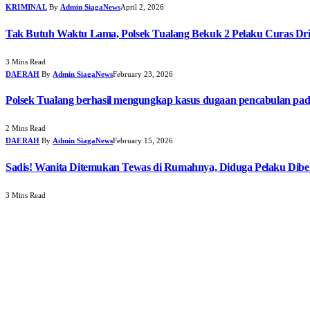
KRIMINAL
By
Admin SiagaNews
April 2, 2026
Tak Butuh Waktu Lama, Polsek Tualang Bekuk 2 Pelaku Curas Dri
3 Mins Read
DAERAH
By
Admin SiagaNews
February 23, 2026
Polsek Tualang berhasil mengungkap kasus dugaan pencabulan pa
2 Mins Read
DAERAH
By
Admin SiagaNews
February 15, 2026
Sadis! Wanita Ditemukan Tewas di Rumahnya, Diduga Pelaku Dib
3 Mins Read