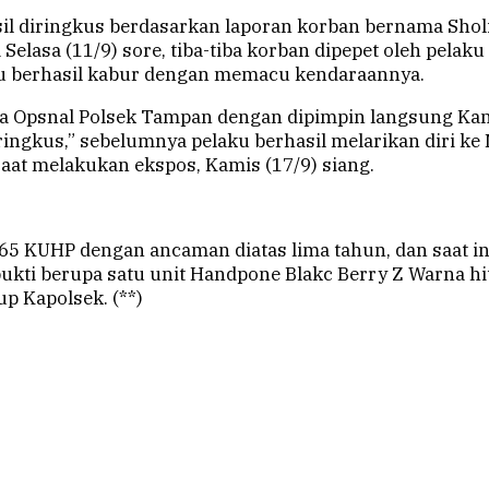
l diringkus berdasarkan laporan korban bernama Sholi
Selasa (11/9) sore, tiba-tiba korban dipepet oleh pelak
aku berhasil kabur dengan memacu kendaraannya.
ta Opsnal Polsek Tampan dengan dipimpin langsung Ka
iringkus,” sebelumnya pelaku berhasil melarikan diri k
aat melakukan ekspos, Kamis (17/9) siang.
65 KUHP dengan ancaman diatas lima tahun, dan saat i
kti berupa satu unit Handpone Blakc Berry Z Warna hi
p Kapolsek. (**)