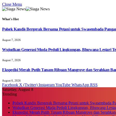
Close Menu
What's Hot
Polsek Kandis Bergerak Bersama Petani untuk Swasembada Pang
August 7, 2026
Wujudkan Generasi Muda Peduli Lingkungan, Bhuwana Lestari T
August 7, 2026
Ekspedisi Merah Putih Tanam Ribuan Mangrove dan Serahkan Ban
August 6, 2026
Facebook
X (Twitter)
Instagram
YouTube
WhatsApp
RSS
Saturday, August 8
Trending
Polsek Kandis Bergerak Bersama Petani untuk Swasembada P
Wujudkan Generasi Muda Peduli Lingkungan, Bhuwana Lestar
Ekspedisi Merah Putih Tanam Ribuan Mangrove dan Serahkan