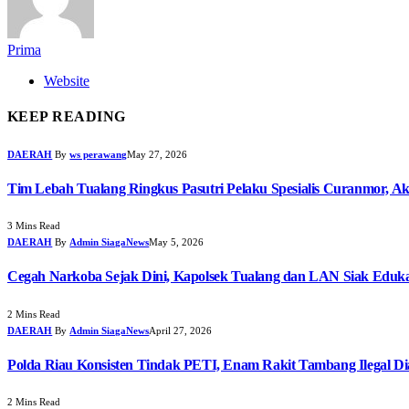
Prima
Website
KEEP READING
DAERAH
By
ws perawang
May 27, 2026
Tim Lebah Tualang Ringkus Pasutri Pelaku Spesialis Curanmor, Ak
3 Mins Read
DAERAH
By
Admin SiagaNews
May 5, 2026
Cegah Narkoba Sejak Dini, Kapolsek Tualang dan LAN Siak Edukas
2 Mins Read
DAERAH
By
Admin SiagaNews
April 27, 2026
Polda Riau Konsisten Tindak PETI, Enam Rakit Tambang Ilegal D
2 Mins Read