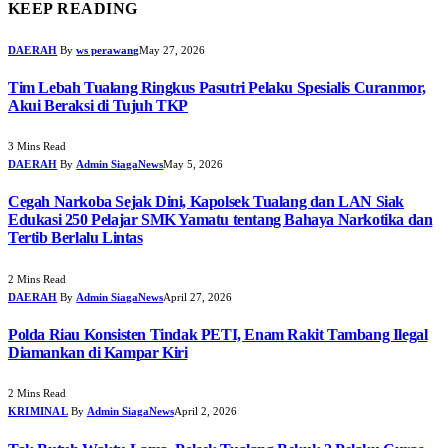
KEEP READING
DAERAH
By
ws perawang
May 27, 2026
Tim Lebah Tualang Ringkus Pasutri Pelaku Spesialis Curanmor,
Akui Beraksi di Tujuh TKP
3 Mins Read
DAERAH
By
Admin SiagaNews
May 5, 2026
Cegah Narkoba Sejak Dini, Kapolsek Tualang dan LAN Siak
Edukasi 250 Pelajar SMK Yamatu tentang Bahaya Narkotika dan
Tertib Berlalu Lintas
2 Mins Read
DAERAH
By
Admin SiagaNews
April 27, 2026
Polda Riau Konsisten Tindak PETI, Enam Rakit Tambang Ilegal
Diamankan di Kampar Kiri
2 Mins Read
KRIMINAL
By
Admin SiagaNews
April 2, 2026