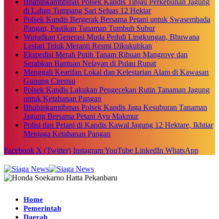
Bhabinkamtibmas Polsek Kandis Tinjau Perkebunan Jagung
di Lahan Tumpang Sari Seluas 12 Hektar
Polsek Kandis Bergerak Bersama Petani untuk Swasembada
Pangan, Pastikan Tanaman Tumbuh Subur
Wujudkan Generasi Muda Peduli Lingkungan, Bhuwana
Lestari Teluk Meranti Resmi Dikukuhkan
Ekspedisi Merah Putih Tanam Ribuan Mangrove dan
Serahkan Bantuan Nelayan di Pulau Rupat
Menggali Kearifan Lokal dan Kelestarian Alam di Kawasan
Gunung Ciremai
Polsek Kandis Lakukan Pengecekan Rutin Tanaman Jagung
untuk Ketahanan Pangan
Bhabinkamtibmas Polsek Kandis Jaga Kesuburan Tanaman
Jagung Bersama Petani Ayu Makmur
Polisi dan Petani di Kandis Kawal Jagung 12 Hektare, Ikhtiar
Menjaga Ketahanan Pangan
Facebook
X (Twitter)
Instagram
YouTube
LinkedIn
WhatsApp
Home
Pemerintah
Daerah