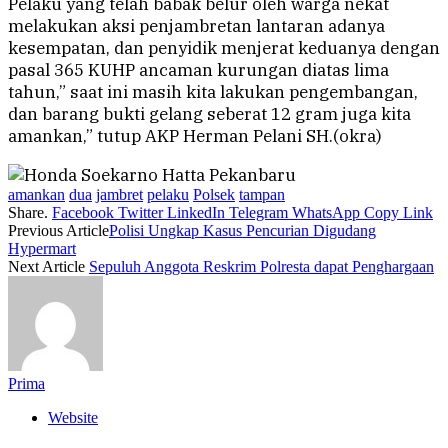
Pelaku yang telah babak belur oleh warga nekat
melakukan aksi penjambretan lantaran adanya
kesempatan, dan penyidik menjerat keduanya dengan
pasal 365 KUHP ancaman kurungan diatas lima
tahun,” saat ini masih kita lakukan pengembangan,
dan barang bukti gelang seberat 12 gram juga kita
amankan,” tutup AKP Herman Pelani SH.(okra)
amankan
dua
jambret
pelaku
Polsek
tampan
Share.
Facebook
Twitter
LinkedIn
Telegram
WhatsApp
Copy Link
Previous Article
Polisi Ungkap Kasus Pencurian Digudang
Hypermart
Next Article
Sepuluh Anggota Reskrim Polresta dapat Penghargaan
Prima
Website