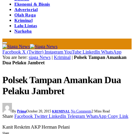
Ekonomi & Bisnis
Advertorial
Olah Raga
Kriminal
Lalu Lintas
Narkoba
Facebook
X (Twitter)
Instagram
YouTube
LinkedIn
WhatsApp
You are here:
siaga News
|
Kriminal
|
Polsek Tampan Amankan
Dua Pelaku Jambret
Polsek Tampan Amankan Dua
Pelaku Jambret
By
Prima
October 20, 2015
No Comments
2 Mins Read
KRIMINAL
Share
Facebook
Twitter
LinkedIn
Telegram
WhatsApp
Copy Link
Kanit Reskrim AKP Herman Pelani
Share