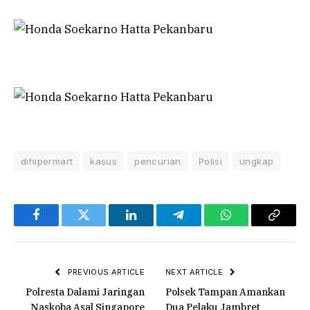
dihipermart
kasus
pencurian
Polisi
ungkap
Facebook
Twitter
LinkedIn
Telegram
WhatsApp
Copy
Link
PREVIOUS ARTICLE
NEXT ARTICLE
Polresta Dalami Jaringan
Polsek Tampan Amankan
Naskoba Asal Singapore
Dua Pelaku Jambret