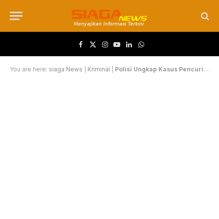
Facebook
X (Twitter)
Instagram
YouTube
LinkedIn
WhatsApp
You are here:
siaga News
|
Kriminal
|
Polisi Ungkap Kasus Pencurian Digudang Hypermart