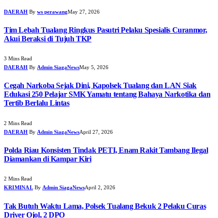
DAERAH
By
ws perawang
May 27, 2026
Tim Lebah Tualang Ringkus Pasutri Pelaku Spesialis Curanmor,
Akui Beraksi di Tujuh TKP
3 Mins Read
DAERAH
By
Admin SiagaNews
May 5, 2026
Cegah Narkoba Sejak Dini, Kapolsek Tualang dan LAN Siak
Edukasi 250 Pelajar SMK Yamatu tentang Bahaya Narkotika dan
Tertib Berlalu Lintas
2 Mins Read
DAERAH
By
Admin SiagaNews
April 27, 2026
Polda Riau Konsisten Tindak PETI, Enam Rakit Tambang Ilegal
Diamankan di Kampar Kiri
2 Mins Read
KRIMINAL
By
Admin SiagaNews
April 2, 2026
Tak Butuh Waktu Lama, Polsek Tualang Bekuk 2 Pelaku Curas
Driver Ojol, 2 DPO