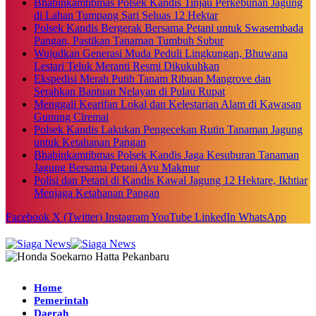
Bhabinkamtibmas Polsek Kandis Tinjau Perkebunan Jagung
di Lahan Tumpang Sari Seluas 12 Hektar
Polsek Kandis Bergerak Bersama Petani untuk Swasembada
Pangan, Pastikan Tanaman Tumbuh Subur
Wujudkan Generasi Muda Peduli Lingkungan, Bhuwana
Lestari Teluk Meranti Resmi Dikukuhkan
Ekspedisi Merah Putih Tanam Ribuan Mangrove dan
Serahkan Bantuan Nelayan di Pulau Rupat
Menggali Kearifan Lokal dan Kelestarian Alam di Kawasan
Gunung Ciremai
Polsek Kandis Lakukan Pengecekan Rutin Tanaman Jagung
untuk Ketahanan Pangan
Bhabinkamtibmas Polsek Kandis Jaga Kesuburan Tanaman
Jagung Bersama Petani Ayu Makmur
Polisi dan Petani di Kandis Kawal Jagung 12 Hektare, Ikhtiar
Menjaga Ketahanan Pangan
Facebook
X (Twitter)
Instagram
YouTube
LinkedIn
WhatsApp
Home
Pemerintah
Daerah