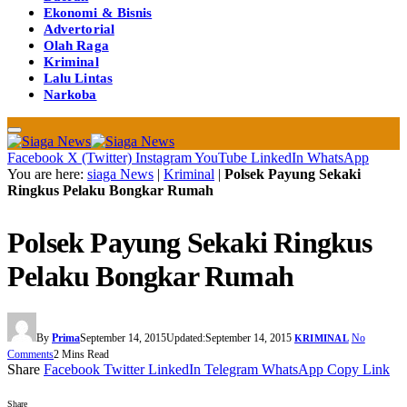
Ekonomi & Bisnis
Advertorial
Olah Raga
Kriminal
Lalu Lintas
Narkoba
Facebook
X (Twitter)
Instagram
YouTube
LinkedIn
WhatsApp
You are here:
siaga News
|
Kriminal
|
Polsek Payung Sekaki
Ringkus Pelaku Bongkar Rumah
Polsek Payung Sekaki Ringkus
Pelaku Bongkar Rumah
By
Prima
September 14, 2015
Updated:
September 14, 2015
No
KRIMINAL
Comments
2 Mins Read
Share
Facebook
Twitter
LinkedIn
Telegram
WhatsApp
Copy Link
Share