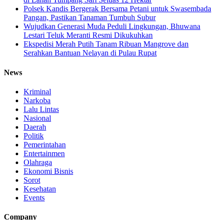
Polsek Kandis Bergerak Bersama Petani untuk Swasembada
Pangan, Pastikan Tanaman Tumbuh Subur
Wujudkan Generasi Muda Peduli Lingkungan, Bhuwana
Lestari Teluk Meranti Resmi Dikukuhkan
Ekspedisi Merah Putih Tanam Ribuan Mangrove dan
Serahkan Bantuan Nelayan di Pulau Rupat
News
Kriminal
Narkoba
Lalu Lintas
Nasional
Daerah
Politik
Pemerintahan
Entertainmen
Olahraga
Ekonomi Bisnis
Sorot
Kesehatan
Events
Company