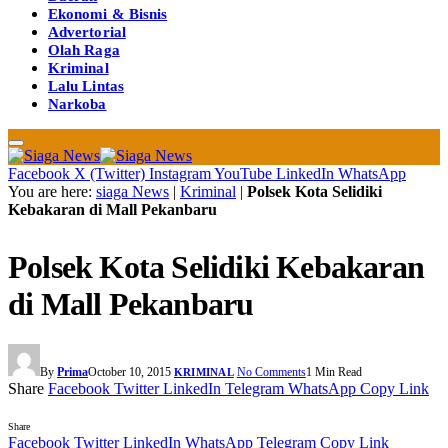
Ekonomi & Bisnis
Advertorial
Olah Raga
Kriminal
Lalu Lintas
Narkoba
Facebook
X (Twitter)
Instagram
YouTube
LinkedIn
WhatsApp
You are here:
siaga News
|
Kriminal
|
Polsek Kota Selidiki
Kebakaran di Mall Pekanbaru
Polsek Kota Selidiki Kebakaran
di Mall Pekanbaru
By
Prima
October 10, 2015
No Comments
1 Min Read
KRIMINAL
Share
Facebook
Twitter
LinkedIn
Telegram
WhatsApp
Copy Link
Share
Facebook
Twitter
LinkedIn
WhatsApp
Telegram
Copy Link