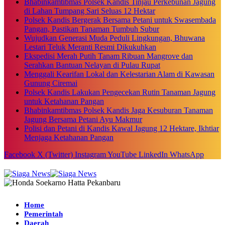
Bhabinkamtibmas Polsek Kandis Tinjau Perkebunan Jagung
di Lahan Tumpang Sari Seluas 12 Hektar
Polsek Kandis Bergerak Bersama Petani untuk Swasembada
Pangan, Pastikan Tanaman Tumbuh Subur
Wujudkan Generasi Muda Peduli Lingkungan, Bhuwana
Lestari Teluk Meranti Resmi Dikukuhkan
Ekspedisi Merah Putih Tanam Ribuan Mangrove dan
Serahkan Bantuan Nelayan di Pulau Rupat
Menggali Kearifan Lokal dan Kelestarian Alam di Kawasan
Gunung Ciremai
Polsek Kandis Lakukan Pengecekan Rutin Tanaman Jagung
untuk Ketahanan Pangan
Bhabinkamtibmas Polsek Kandis Jaga Kesuburan Tanaman
Jagung Bersama Petani Ayu Makmur
Polisi dan Petani di Kandis Kawal Jagung 12 Hektare, Ikhtiar
Menjaga Ketahanan Pangan
Facebook
X (Twitter)
Instagram
YouTube
LinkedIn
WhatsApp
Home
Pemerintah
Daerah