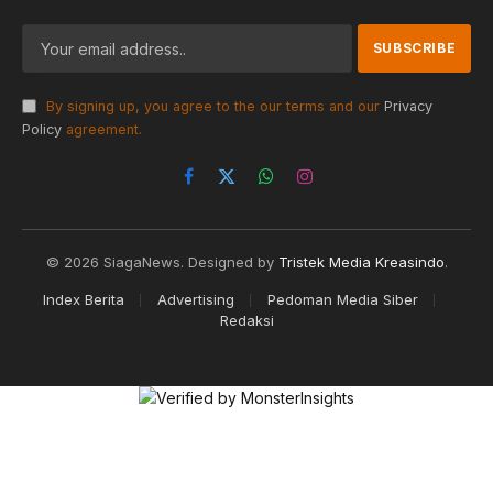
By signing up, you agree to the our terms and our
Privacy
Policy
agreement.
Facebook
X
WhatsApp
Instagram
(Twitter)
© 2026 SiagaNews. Designed by
Tristek Media Kreasindo
.
Index Berita
Advertising
Pedoman Media Siber
Redaksi