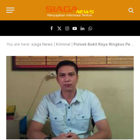
Facebook
X (Twitter)
Instagram
YouTube
LinkedIn
WhatsApp
You are here:
siaga News
|
Kriminal
|
Polsek Bukit Raya Ringkus Pelaku Jambret