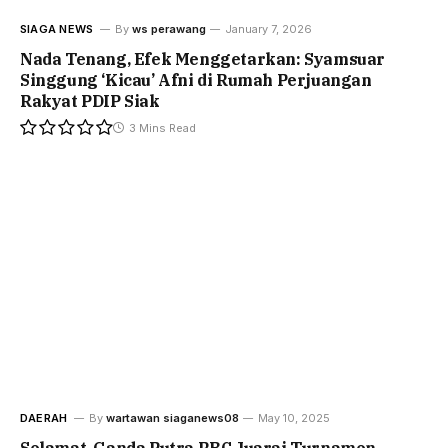
SIAGA NEWS
By
ws perawang
January 7, 2026
Nada Tenang, Efek Menggetarkan: Syamsuar
Singgung ‘Kicau’ Afni di Rumah Perjuangan
Rakyat PDIP Siak
3 Mins Read
DAERAH
By
wartawan siaganews08
May 10, 2025
Selamat, Ganda Putra RBC Juarai Turnamen