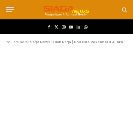
Facebook
X (Twitter)
Instagram
YouTube
LinkedIn
WhatsApp
You are here:
siaga News
|
Olah Raga
|
Polresta Pekanbaru Juara Dua Lewat Drama Pinalti