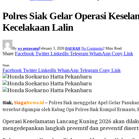
Polres Siak Gelar Operasi Kesel
Kecelakaan Lalin
By
ws perawang
February 3, 2026
No Comments
2 Mins Read
DAERAH
Share
Facebook
Twitter
LinkedIn
Telegram
WhatsApp
Copy Link
Share
Facebook
Twitter
LinkedIn
WhatsApp
Telegram
Copy Link
Siak,
Siaga
News.id
–
Polres Siak menggelar Apel Gelar Pasukan
tersebut dipimpin oleh Kabag Ops Polres Siak Kompol Ermanto, S.H
Operasi Keselamatan Lancang Kuning 2026 akan dilaksa
mengedepankan langkah preemtif dan preventif diser