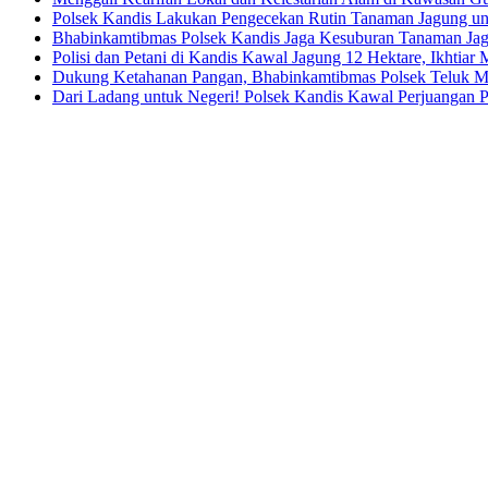
Polsek Kandis Lakukan Pengecekan Rutin Tanaman Jagung u
Bhabinkamtibmas Polsek Kandis Jaga Kesuburan Tanaman Ja
Polisi dan Petani di Kandis Kawal Jagung 12 Hektare, Ikhtia
Dukung Ketahanan Pangan, Bhabinkamtibmas Polsek Teluk M
Dari Ladang untuk Negeri! Polsek Kandis Kawal Perjuangan