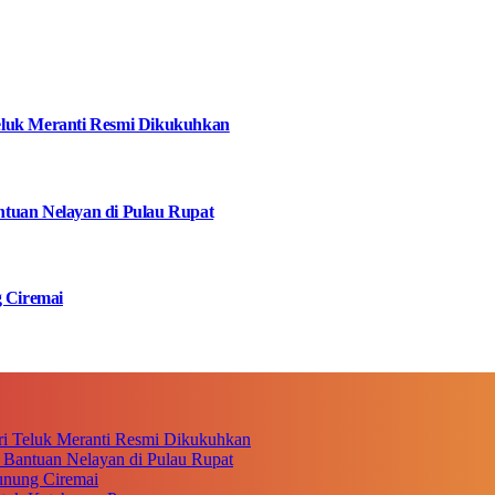
eluk Meranti Resmi Dikukuhkan
tuan Nelayan di Pulau Rupat
g Ciremai
i Teluk Meranti Resmi Dikukuhkan
 Bantuan Nelayan di Pulau Rupat
unung Ciremai