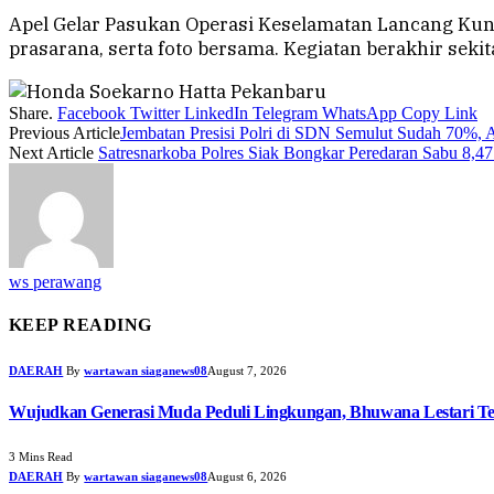
Apel Gelar Pasukan Operasi Keselamatan Lancang Kun
prasarana, serta foto bersama. Kegiatan berakhir seki
Share.
Facebook
Twitter
LinkedIn
Telegram
WhatsApp
Copy Link
Previous Article
Jembatan Presisi Polri di SDN Semulut Sudah 70%,
Next Article
Satresnarkoba Polres Siak Bongkar Peredaran Sabu 8,4
ws perawang
KEEP READING
DAERAH
By
wartawan siaganews08
August 7, 2026
Wujudkan Generasi Muda Peduli Lingkungan, Bhuwana Lestari T
3 Mins Read
DAERAH
By
wartawan siaganews08
August 6, 2026