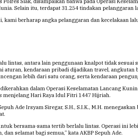
 Polres Siak, disampaikan bahwa pada Operasi Keselama
nia. Selain itu, terdapat 31.254 tindakan pelanggaran la
, kami berharap angka pelanggaran dan kecelakaan lalu
lu lintas, antara lain penggunaan knalpot tidak sesuai s
ai aturan, kendaraan pribadi dijadikan travel, angkut
ncengan lebih dari satu orang, serta kendaraan pengunj
ran dikerahkan dalam Operasi Keselamatan Lancang Kun
s menjelang Hari Raya Idul Fitri 1447 Hijriah.
Sepuh Ade Irsyam Siregar, S.H., S.I.K., M.H. menegaskan
t.
tuk bersama-sama tertib berlalu lintas. Operasi ini l
an, dan selamat bagi semua,” kata AKBP Sepuh Ade.