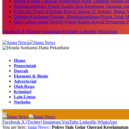
Polsek Kandis Lakukan Pengecekan Rutin Tanaman Jagung u
Bhabinkamtibmas Polsek Kandis Jaga Kesuburan Tanaman Ja
Polisi dan Petani di Kandis Kawal Jagung 12 Hektare, Ikhtia
Dukung Ketahanan Pangan, Bhabinkamtibmas Polsek Teluk M
Dari Ladang untuk Negeri! Polsek Kandis Kawal Perjuangan
Facebook
X (Twitter)
Instagram
YouTube
LinkedIn
WhatsApp
Home
Pemerintah
Daerah
Ekonomi & Bisnis
Advertorial
Olah Raga
Kriminal
Lalu Lintas
Narkoba
Facebook
X (Twitter)
Instagram
YouTube
LinkedIn
WhatsApp
You are here:
siaga News
|
Polres Siak Gelar Operasi Keselamata