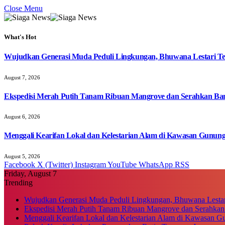
Close Menu
What's Hot
Wujudkan Generasi Muda Peduli Lingkungan, Bhuwana Lestari T
August 7, 2026
Ekspedisi Merah Putih Tanam Ribuan Mangrove dan Serahkan Ban
August 6, 2026
Menggali Kearifan Lokal dan Kelestarian Alam di Kawasan Gunun
August 5, 2026
Facebook
X (Twitter)
Instagram
YouTube
WhatsApp
RSS
Friday, August 7
Trending
Wujudkan Generasi Muda Peduli Lingkungan, Bhuwana Lestar
Ekspedisi Merah Putih Tanam Ribuan Mangrove dan Serahkan
Menggali Kearifan Lokal dan Kelestarian Alam di Kawasan G