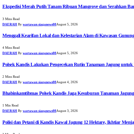
Ekspedisi Merah Putih Tanam Ribuan Mangrove dan Serahkan Ban
3 Mins Read
DAERAH
By
wartawan siaganews08
August 5, 2026
Menggali Kearifan Lokal dan Kelestarian Alam di Kawasan Gunun
4 Mins Read
DAERAH
By
wartawan siaganews08
August 5, 2026
Polsek Kandis Lakukan Pengecekan Rutin Tanaman Jagung untuk
2 Mins Read
DAERAH
By
wartawan siaganews08
August 4, 2026
Bhabinkamtibmas Polsek Kandis Jaga Kesuburan Tanaman Jagun
1 Min Read
DAERAH
By
wartawan siaganews08
August 3, 2026
Polisi dan Petani di Kandis Kawal Jagung 12 Hektare, Ikhtiar Men