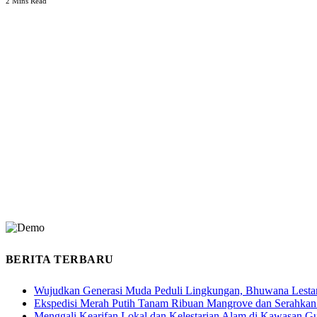
2 Mins Read
BERITA TERBARU
Wujudkan Generasi Muda Peduli Lingkungan, Bhuwana Lestar
Ekspedisi Merah Putih Tanam Ribuan Mangrove dan Serahkan
Menggali Kearifan Lokal dan Kelestarian Alam di Kawasan G