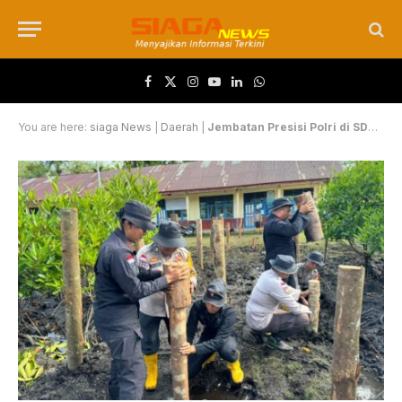
Facebook
X (Twitter)
Instagram
YouTube
LinkedIn
WhatsApp
You are here:
siaga News
|
Daerah
|
Jembatan Presisi Polri di SDN Semulut Sudah 70%, Ancaman Buaya Liar Tak Lagi Mengintai Siswa