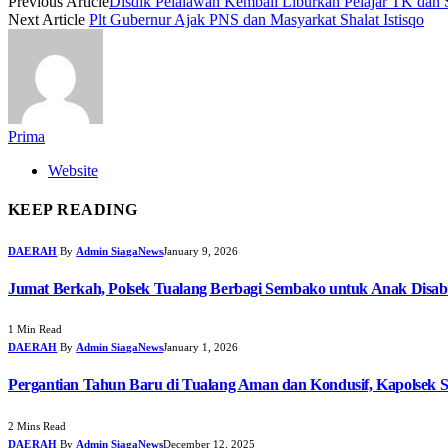
Previous Article
Disdik Pelalawan Kembali Liburkan Pelajar TK dan
Next Article
Plt Gubernur Ajak PNS dan Masyarkat Shalat Istisqo
Prima
Website
KEEP READING
DAERAH
By
Admin SiagaNews
January 9, 2026
Jumat Berkah, Polsek Tualang Berbagi Sembako untuk Anak Disabi
1 Min Read
DAERAH
By
Admin SiagaNews
January 1, 2026
Pergantian Tahun Baru di Tualang Aman dan Kondusif, Kapolsek S
2 Mins Read
DAERAH
By
Admin SiagaNews
December 12, 2025