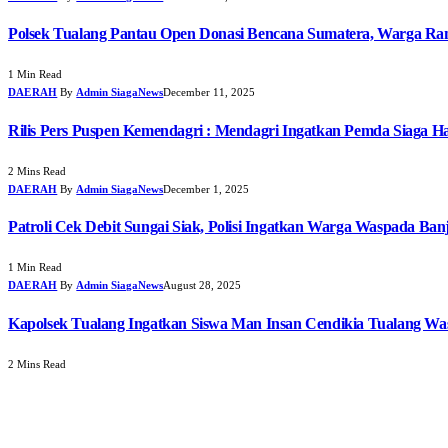
Polsek Tualang Pantau Open Donasi Bencana Sumatera, Warga R
1 Min Read
DAERAH
By
Admin SiagaNews
December 11, 2025
Rilis Pers Puspen Kemendagri : Mendagri Ingatkan Pemda Siaga H
2 Mins Read
DAERAH
By
Admin SiagaNews
December 1, 2025
Patroli Cek Debit Sungai Siak, Polisi Ingatkan Warga Waspada Banj
1 Min Read
DAERAH
By
Admin SiagaNews
August 28, 2025
Kapolsek Tualang Ingatkan Siswa Man Insan Cendikia Tualang W
2 Mins Read