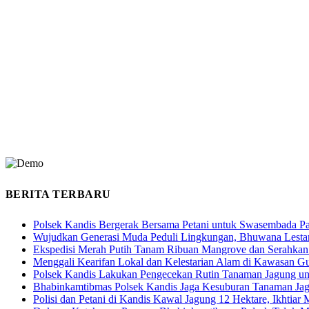
BERITA TERBARU
Polsek Kandis Bergerak Bersama Petani untuk Swasembada P
Wujudkan Generasi Muda Peduli Lingkungan, Bhuwana Lestar
Ekspedisi Merah Putih Tanam Ribuan Mangrove dan Serahkan
Menggali Kearifan Lokal dan Kelestarian Alam di Kawasan G
Polsek Kandis Lakukan Pengecekan Rutin Tanaman Jagung u
Bhabinkamtibmas Polsek Kandis Jaga Kesuburan Tanaman Ja
Polisi dan Petani di Kandis Kawal Jagung 12 Hektare, Ikhtia