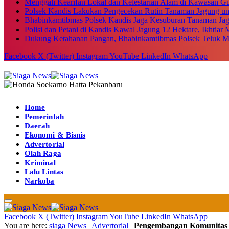
Menggali Kearifan Lokal dan Kelestarian Alam di Kawasan G
Polsek Kandis Lakukan Pengecekan Rutin Tanaman Jagung u
Bhabinkamtibmas Polsek Kandis Jaga Kesuburan Tanaman Ja
Polisi dan Petani di Kandis Kawal Jagung 12 Hektare, Ikhtia
Dukung Ketahanan Pangan, Bhabinkamtibmas Polsek Teluk M
Facebook
X (Twitter)
Instagram
YouTube
LinkedIn
WhatsApp
Home
Pemerintah
Daerah
Ekonomi & Bisnis
Advertorial
Olah Raga
Kriminal
Lalu Lintas
Narkoba
Facebook
X (Twitter)
Instagram
YouTube
LinkedIn
WhatsApp
You are here:
siaga News
|
Advertorial
|
Pengembangan Komunitas A