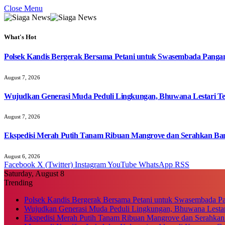
Close Menu
What's Hot
Polsek Kandis Bergerak Bersama Petani untuk Swasembada Pang
August 7, 2026
Wujudkan Generasi Muda Peduli Lingkungan, Bhuwana Lestari T
August 7, 2026
Ekspedisi Merah Putih Tanam Ribuan Mangrove dan Serahkan Ban
August 6, 2026
Facebook
X (Twitter)
Instagram
YouTube
WhatsApp
RSS
Saturday, August 8
Trending
Polsek Kandis Bergerak Bersama Petani untuk Swasembada P
Wujudkan Generasi Muda Peduli Lingkungan, Bhuwana Lestar
Ekspedisi Merah Putih Tanam Ribuan Mangrove dan Serahkan