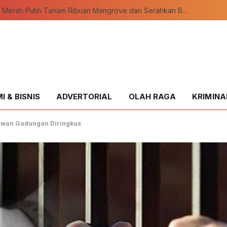
Ekspedisi Merah Putih Tanam Ribuan Mangrove dan Serahkan Bantuan Nelayan di Pulau Rupat
 & BISNIS
ADVERTORIAL
OLAH RAGA
KRIMINA
awan Gadungan Diringkus