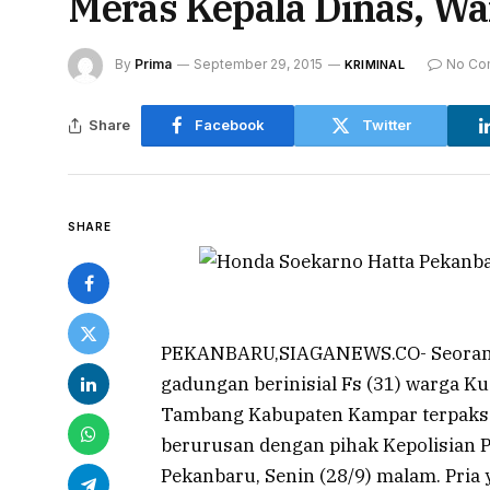
Meras Kepala Dinas, W
By
Prima
September 29, 2015
No Co
KRIMINAL
Share
Facebook
Twitter
SHARE
PEKANBARU,SIAGANEWS.CO- Seoran
gadungan berinisial Fs (31) warga K
Tambang Kabupaten Kampar terpaks
berurusan dengan pihak Kepolisian P
Pekanbaru, Senin (28/9) malam. Pri