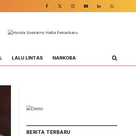
Facebook
X
Instagram
YouTube
LinkedIn
WhatsApp
(Twitter)
L
LALU LINTAS
NARKOBA
BERITA TERBARU