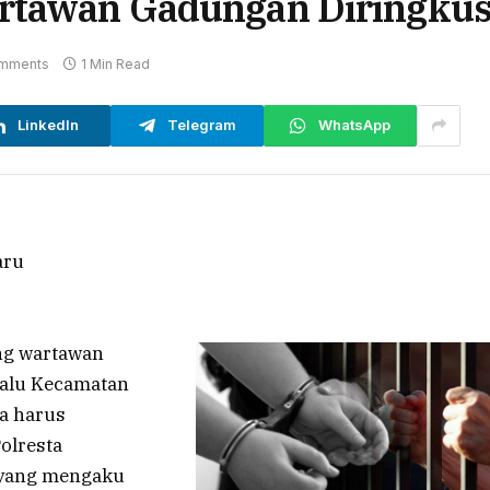
artawan Gadungan Diringku
mments
1 Min Read
LinkedIn
Telegram
WhatsApp
g wartawan
ualu Kecamatan
a harus
olresta
a yang mengaku