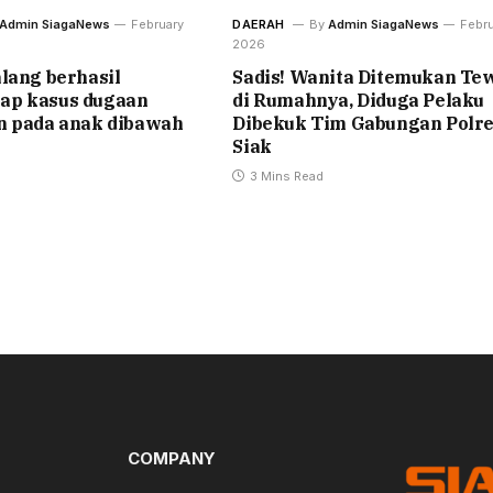
Admin SiagaNews
February
DAERAH
By
Admin SiagaNews
Febru
2026
lang berhasil
Sadis! Wanita Ditemukan Te
p kasus dugaan
di Rumahnya, Diduga Pelaku
n pada anak dibawah
Dibekuk Tim Gabungan Polr
Siak
3 Mins Read
COMPANY