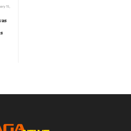
ary 15,
was
es