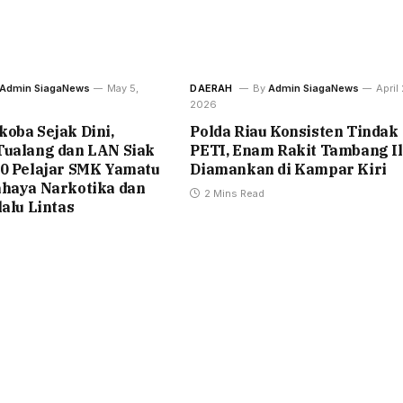
Admin SiagaNews
May 5,
DAERAH
By
Admin SiagaNews
April 
2026
oba Sejak Dini,
Polda Riau Konsisten Tindak
Tualang dan LAN Siak
PETI, Enam Rakit Tambang Il
50 Pelajar SMK Yamatu
Diamankan di Kampar Kiri
ahaya Narkotika dan
2 Mins Read
lalu Lintas