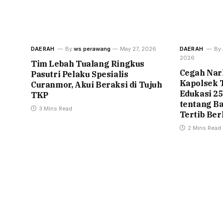
DAERAH
By
ws perawang
May 27, 2026
DAERAH
By
2026
Tim Lebah Tualang Ringkus
Cegah Nark
Pasutri Pelaku Spesialis
Kapolsek 
Curanmor, Akui Beraksi di Tujuh
Edukasi 2
TKP
tentang B
3 Mins Read
Tertib Ber
2 Mins Read