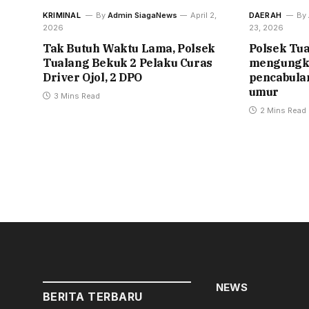
KRIMINAL
By
Admin SiagaNews
April 2,
DAERAH
By
2026
23, 2026
Tak Butuh Waktu Lama, Polsek
Polsek Tua
Tualang Bekuk 2 Pelaku Curas
mengungka
Driver Ojol, 2 DPO
pencabula
umur
3 Mins Read
2 Mins Read
NEWS
BERITA TERBARU