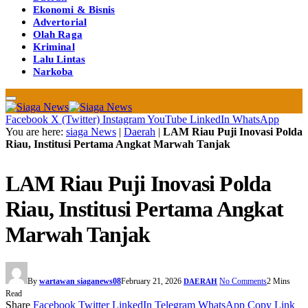
Ekonomi & Bisnis
Advertorial
Olah Raga
Kriminal
Lalu Lintas
Narkoba
Facebook
X (Twitter)
Instagram
YouTube
LinkedIn
WhatsApp
You are here:
siaga News
|
Daerah
|
LAM Riau Puji Inovasi Polda
Riau, Institusi Pertama Angkat Marwah Tanjak
LAM Riau Puji Inovasi Polda
Riau, Institusi Pertama Angkat
Marwah Tanjak
By
wartawan siaganews08
February 21, 2026
No Comments
2 Mins
DAERAH
Read
Share
Facebook
Twitter
LinkedIn
Telegram
WhatsApp
Copy Link