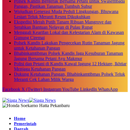
Polsek Kandis Bergerak Bersama Petani untuk Swasembada
Pangan, Pastikan Tanaman Tumbuh Subur
Wujudkan Generasi Muda Peduli Lingkungan, Bhuwana
Lestari Teluk Meranti Resmi Dikukuhkan
Ekspedisi Merah Putih Tanam Ribuan Mangrove dan
Serahkan Bantuan Nelayan di Pulau Rupat
Menggali Kearifan Lokal dan Kelestarian Alam di Kawasan
Gunung Ciremai
Polsek Kandis Lakukan Pengecekan Rutin Tanaman Jagung
untuk Ketahanan Pangan
Bhabinkamtibmas Polsek Kandis Jaga Kesuburan Tanaman
Jagung Bersama Petani Ayu Makmur
Polisi dan Petani di Kandis Kawal Jagung 12 Hektare, Ikhtiar
Menjaga Ketahanan Pangan
Dukung Ketahanan Pangan, Bhabinkamtibmas Polsek Teluk
Meranti Cek Lahan Milik Warga
Facebook
X (Twitter)
Instagram
YouTube
LinkedIn
WhatsApp
Home
Pemerintah
Daerah