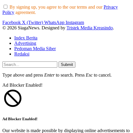
By signing up, you agree to the our terms and our
Privacy
Policy
agreement.
Facebook
X (Twitter)
WhatsApp
Instagram
© 2026 SiagaNews. Designed by
Tristek Media Kreasindo
.
Index Berita
Advertising
Pedoman Media Siber
Redaksi
Submit
Type above and press
Enter
to search. Press
Esc
to cancel.
Ad Blocker Enabled!
Ad Blocker Enabled!
Our website is made possible by displaying online advertisements to