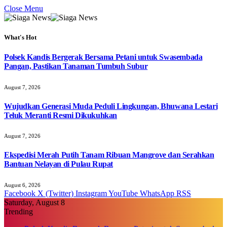
Close Menu
What's Hot
Polsek Kandis Bergerak Bersama Petani untuk Swasembada
Pangan, Pastikan Tanaman Tumbuh Subur
August 7, 2026
Wujudkan Generasi Muda Peduli Lingkungan, Bhuwana Lestari
Teluk Meranti Resmi Dikukuhkan
August 7, 2026
Ekspedisi Merah Putih Tanam Ribuan Mangrove dan Serahkan
Bantuan Nelayan di Pulau Rupat
August 6, 2026
Facebook
X (Twitter)
Instagram
YouTube
WhatsApp
RSS
Saturday, August 8
Trending