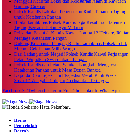
Menggali Kearifan Lokal dan Kelestarian Alam di Kawasan
Gunung Ciremai
Polsek Kandis Lakukan Pengecekan Rutin Tanaman Jagung
untuk Ketahanan Pangan
Bhabinkamtibmas Polsek Kandis Jaga Kesuburan Tanaman
Jagung Bersama Petani Ayu Makmur
Polisi dan Petani di Kandis Kawal Jagung 12 Hektare, Ikhtiar
Menjaga Ketahanan Pangan
Dukung Ketahanan Pangan, Bhabinkamtibmas Polsek Teluk
Meranti Cek Lahan Milik Warga
Dari Ladang untuk Negeri! Polsek Kandis Kawal Perjuangan
Petani Wujudkan Swasembada Pangan
Polsek Kandis dan Petani Satukan Langkah, Mengawal
Ketahanan Pangan untuk Masa Depan Bangsa
Kapolda Riau Lepas Tim Ekspedisi Merah Putih Presisi,
Sasar 17 Wilayah Terdepan, Terluar dan Tertinggal
Facebook
X (Twitter)
Instagram
YouTube
LinkedIn
WhatsApp
Home
Pemerintah
Daerah