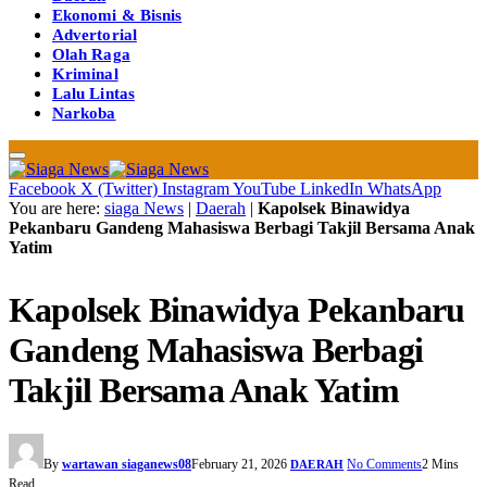
Ekonomi & Bisnis
Advertorial
Olah Raga
Kriminal
Lalu Lintas
Narkoba
Facebook
X (Twitter)
Instagram
YouTube
LinkedIn
WhatsApp
You are here:
siaga News
|
Daerah
|
Kapolsek Binawidya
Pekanbaru Gandeng Mahasiswa Berbagi Takjil Bersama Anak
Yatim
Kapolsek Binawidya Pekanbaru
Gandeng Mahasiswa Berbagi
Takjil Bersama Anak Yatim
By
wartawan siaganews08
February 21, 2026
No Comments
2 Mins
DAERAH
Read