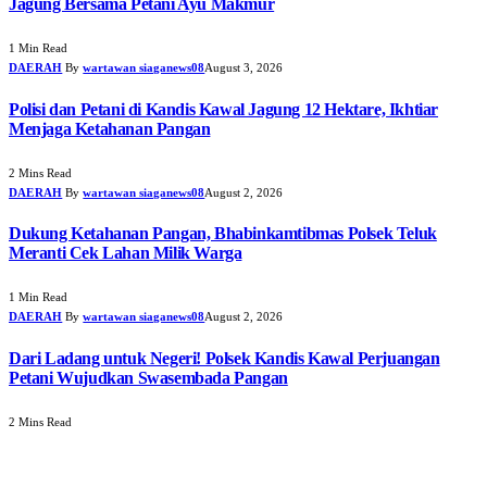
Jagung Bersama Petani Ayu Makmur
1 Min Read
DAERAH
By
wartawan siaganews08
August 3, 2026
Polisi dan Petani di Kandis Kawal Jagung 12 Hektare, Ikhtiar
Menjaga Ketahanan Pangan
2 Mins Read
DAERAH
By
wartawan siaganews08
August 2, 2026
Dukung Ketahanan Pangan, Bhabinkamtibmas Polsek Teluk
Meranti Cek Lahan Milik Warga
1 Min Read
DAERAH
By
wartawan siaganews08
August 2, 2026
Dari Ladang untuk Negeri! Polsek Kandis Kawal Perjuangan
Petani Wujudkan Swasembada Pangan
2 Mins Read