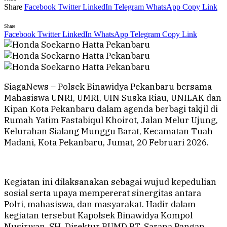
Share
Facebook
Twitter
LinkedIn
Telegram
WhatsApp
Copy Link
Share
Facebook
Twitter
LinkedIn
WhatsApp
Telegram
Copy Link
SiagaNews – Polsek Binawidya Pekanbaru bersama
Mahasiswa UNRI, UMRI, UIN Suska Riau, UNILAK dan
Kipan Kota Pekanbaru dalam agenda berbagi takjil di
Rumah Yatim Fastabiqul Khoirot, Jalan Melur Ujung,
Kelurahan Sialang Munggu Barat, Kecamatan Tuah
Madani, Kota Pekanbaru, Jumat, 20 Februari 2026.
Kegiatan ini dilaksanakan sebagai wujud kepedulian
sosial serta upaya mempererat sinergitas antara
Polri, mahasiswa, dan masyarakat. Hadir dalam
kegiatan tersebut Kapolsek Binawidya Kompol
Nusirwan, SH, Direktur BUMD PT. Sarana Pangan