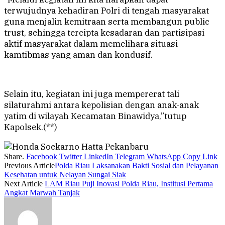
terwujudnya kehadiran Polri di tengah masyarakat
guna menjalin kemitraan serta membangun public
trust, sehingga tercipta kesadaran dan partisipasi
aktif masyarakat dalam memelihara situasi
kamtibmas yang aman dan kondusif.
Selain itu, kegiatan ini juga mempererat tali
silaturahmi antara kepolisian dengan anak-anak
yatim di wilayah Kecamatan Binawidya,”tutup
Kapolsek.(**)
Share.
Facebook
Twitter
LinkedIn
Telegram
WhatsApp
Copy Link
Previous Article
Polda Riau Laksanakan Bakti Sosial dan Pelayanan
Kesehatan untuk Nelayan Sungai Siak
Next Article
LAM Riau Puji Inovasi Polda Riau, Institusi Pertama
Angkat Marwah Tanjak