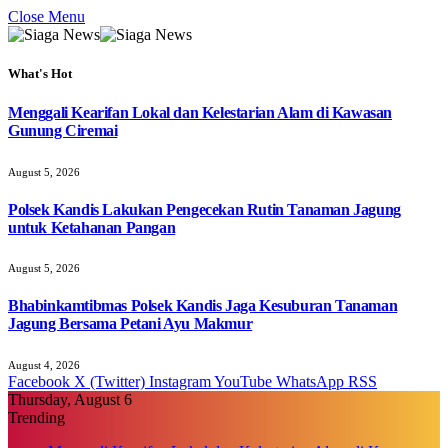
Close Menu
What's Hot
Menggali Kearifan Lokal dan Kelestarian Alam di Kawasan
Gunung Ciremai
August 5, 2026
Polsek Kandis Lakukan Pengecekan Rutin Tanaman Jagung
untuk Ketahanan Pangan
August 5, 2026
Bhabinkamtibmas Polsek Kandis Jaga Kesuburan Tanaman
Jagung Bersama Petani Ayu Makmur
August 4, 2026
Facebook
X (Twitter)
Instagram
YouTube
WhatsApp
RSS
Thursday, August 6
Trending