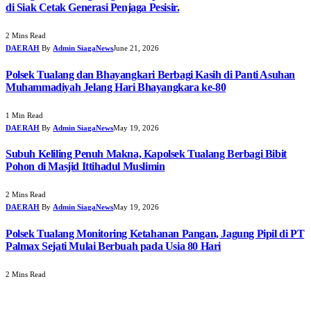
di Siak Cetak Generasi Penjaga Pesisir.
2 Mins Read
DAERAH
By
Admin SiagaNews
June 21, 2026
Polsek Tualang dan Bhayangkari Berbagi Kasih di Panti Asuhan
Muhammadiyah Jelang Hari Bhayangkara ke-80
1 Min Read
DAERAH
By
Admin SiagaNews
May 19, 2026
Subuh Keliling Penuh Makna, Kapolsek Tualang Berbagi Bibit
Pohon di Masjid Ittihadul Muslimin
2 Mins Read
DAERAH
By
Admin SiagaNews
May 19, 2026
Polsek Tualang Monitoring Ketahanan Pangan, Jagung Pipil di PT
Palmax Sejati Mulai Berbuah pada Usia 80 Hari
2 Mins Read