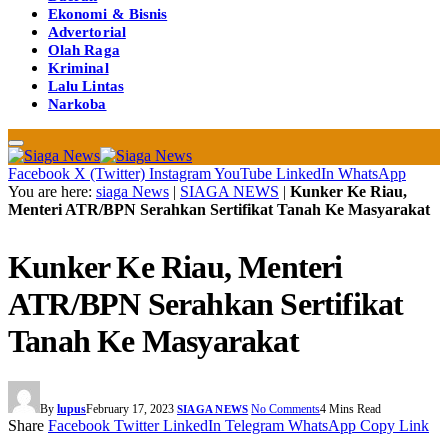
Ekonomi & Bisnis
Advertorial
Olah Raga
Kriminal
Lalu Lintas
Narkoba
Facebook
X (Twitter)
Instagram
YouTube
LinkedIn
WhatsApp
You are here:
siaga News
|
SIAGA NEWS
|
Kunker Ke Riau,
Menteri ATR/BPN Serahkan Sertifikat Tanah Ke Masyarakat
Kunker Ke Riau, Menteri
ATR/BPN Serahkan Sertifikat
Tanah Ke Masyarakat
By
lupus
February 17, 2023
No Comments
4 Mins Read
SIAGA NEWS
Share
Facebook
Twitter
LinkedIn
Telegram
WhatsApp
Copy Link