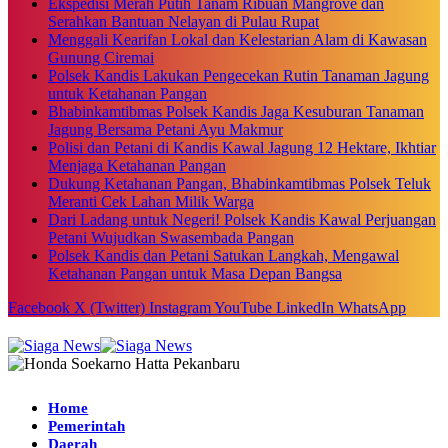
Ekspedisi Merah Putih Tanam Ribuan Mangrove dan
Serahkan Bantuan Nelayan di Pulau Rupat
Menggali Kearifan Lokal dan Kelestarian Alam di Kawasan
Gunung Ciremai
Polsek Kandis Lakukan Pengecekan Rutin Tanaman Jagung
untuk Ketahanan Pangan
Bhabinkamtibmas Polsek Kandis Jaga Kesuburan Tanaman
Jagung Bersama Petani Ayu Makmur
Polisi dan Petani di Kandis Kawal Jagung 12 Hektare, Ikhtiar
Menjaga Ketahanan Pangan
Dukung Ketahanan Pangan, Bhabinkamtibmas Polsek Teluk
Meranti Cek Lahan Milik Warga
Dari Ladang untuk Negeri! Polsek Kandis Kawal Perjuangan
Petani Wujudkan Swasembada Pangan
Polsek Kandis dan Petani Satukan Langkah, Mengawal
Ketahanan Pangan untuk Masa Depan Bangsa
Facebook
X (Twitter)
Instagram
YouTube
LinkedIn
WhatsApp
Home
Pemerintah
Daerah