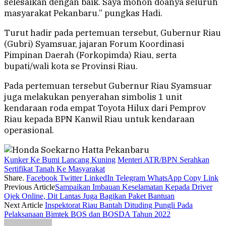
selesaikan dengan baik. Saya mohon doanya seluruh
masyarakat Pekanbaru.” pungkas Hadi.
Turut hadir pada pertemuan tersebut, Gubernur Riau
(Gubri) Syamsuar, jajaran Forum Koordinasi
Pimpinan Daerah (Forkopimda) Riau, serta
bupati/wali kota se Provinsi Riau.
Pada pertemuan tersebut Gubernur Riau Syamsuar
juga melakukan penyerahan simbolis 1 unit
kendaraan roda empat Toyota Hilux dari Pemprov
Riau kepada BPN Kanwil Riau untuk kendaraan
operasional.
Kunker Ke Bumi Lancang Kuning
Menteri ATR/BPN Serahkan
Sertifikat Tanah Ke Masyarakat
Share.
Facebook
Twitter
LinkedIn
Telegram
WhatsApp
Copy Link
Previous Article
Sampaikan Imbauan Keselamatan Kepada Driver
Ojek Online, Dit Lantas Juga Bagikan Paket Bantuan
Next Article
Inspektorat Riau Bantah Dituding Pungli Pada
Pelaksanaan Bimtek BOS dan BOSDA Tahun 2022