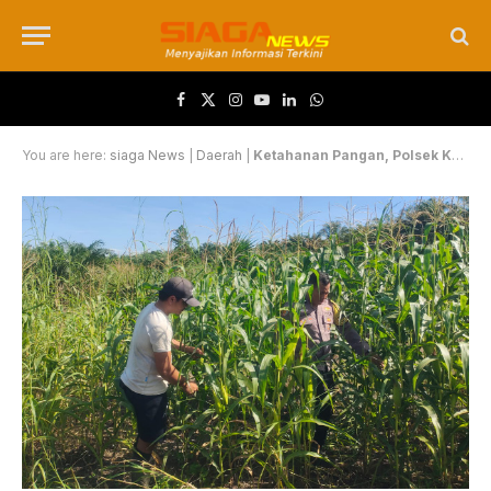
Facebook
X (Twitter)
Instagram
YouTube
LinkedIn
WhatsApp
You are here:
siaga News
|
Daerah
|
Ketahanan Pangan, Polsek Kandis Laksanakan Pengecekan Tanaman Jagung Tumpang Sari