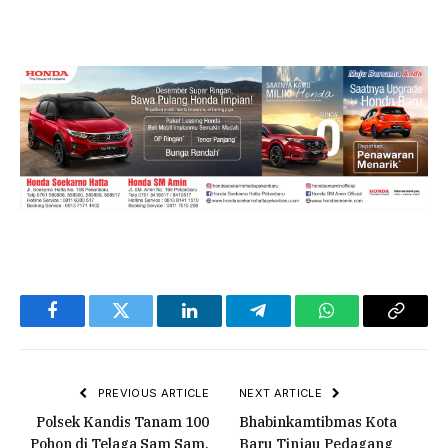
Facebook
Twitter
LinkedIn
Telegram
WhatsApp
Copy
Link
PREVIOUS ARTICLE
NEXT ARTICLE
Polsek Kandis Tanam 100
Bhabinkamtibmas Kota
Pohon di Telaga Sam Sam,
Baru Tinjau Pedagang