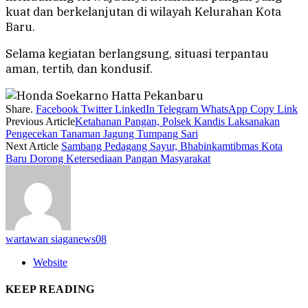
kuat dan berkelanjutan di wilayah Kelurahan Kota
Baru.
Selama kegiatan berlangsung, situasi terpantau
aman, tertib, dan kondusif.
Share.
Facebook
Twitter
LinkedIn
Telegram
WhatsApp
Copy Link
Previous Article
Ketahanan Pangan, Polsek Kandis Laksanakan
Pengecekan Tanaman Jagung Tumpang Sari
Next Article
Sambang Pedagang Sayur, Bhabinkamtibmas Kota
Baru Dorong Ketersediaan Pangan Masyarakat
wartawan siaganews08
Website
KEEP READING