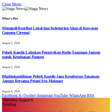
Close Menu
What's Hot
Menggali Kearifan Lokal dan Kelestarian Alam di Kawasan
Gunung Ciremai
August 5, 2026
Polsek Kandis Lakukan Pengecekan Rutin Tanaman Jagung
untuk Ketahanan Pangan
August 5, 2026
Bhabinkamtibmas Polsek Kandis Jaga Kesuburan Tanaman
Jagung Bersama Petani Ayu Makmur
August 4, 2026
Facebook
X (Twitter)
Instagram
YouTube
WhatsApp
RSS
Thursday, August 6
Trending