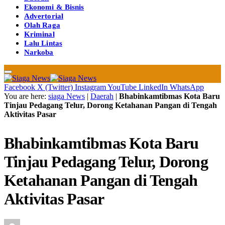
Ekonomi & Bisnis
Advertorial
Olah Raga
Kriminal
Lalu Lintas
Narkoba
Facebook
X (Twitter)
Instagram
YouTube
LinkedIn
WhatsApp
You are here:
siaga News
|
Daerah
|
Bhabinkamtibmas Kota Baru
Tinjau Pedagang Telur, Dorong Ketahanan Pangan di Tengah
Aktivitas Pasar
Bhabinkamtibmas Kota Baru
Tinjau Pedagang Telur, Dorong
Ketahanan Pangan di Tengah
Aktivitas Pasar