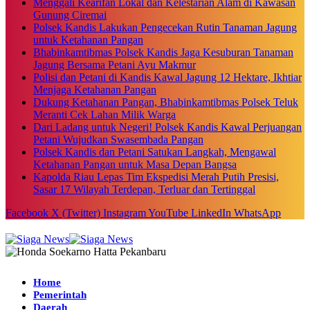
Menggali Kearifan Lokal dan Kelestarian Alam di Kawasan
Gunung Ciremai
Polsek Kandis Lakukan Pengecekan Rutin Tanaman Jagung
untuk Ketahanan Pangan
Bhabinkamtibmas Polsek Kandis Jaga Kesuburan Tanaman
Jagung Bersama Petani Ayu Makmur
Polisi dan Petani di Kandis Kawal Jagung 12 Hektare, Ikhtiar
Menjaga Ketahanan Pangan
Dukung Ketahanan Pangan, Bhabinkamtibmas Polsek Teluk
Meranti Cek Lahan Milik Warga
Dari Ladang untuk Negeri! Polsek Kandis Kawal Perjuangan
Petani Wujudkan Swasembada Pangan
Polsek Kandis dan Petani Satukan Langkah, Mengawal
Ketahanan Pangan untuk Masa Depan Bangsa
Kapolda Riau Lepas Tim Ekspedisi Merah Putih Presisi,
Sasar 17 Wilayah Terdepan, Terluar dan Tertinggal
Facebook
X (Twitter)
Instagram
YouTube
LinkedIn
WhatsApp
Home
Pemerintah
Daerah