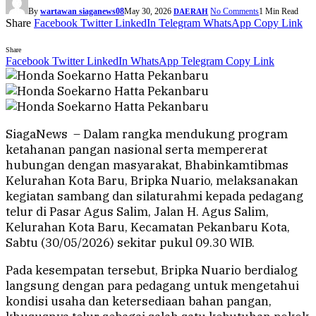
By
wartawan siaganews08
May 30, 2026
No Comments
1 Min Read
DAERAH
Share
Facebook
Twitter
LinkedIn
Telegram
WhatsApp
Copy Link
Share
Facebook
Twitter
LinkedIn
WhatsApp
Telegram
Copy Link
SiagaNews – Dalam rangka mendukung program
ketahanan pangan nasional serta mempererat
hubungan dengan masyarakat, Bhabinkamtibmas
Kelurahan Kota Baru, Bripka Nuario, melaksanakan
kegiatan sambang dan silaturahmi kepada pedagang
telur di Pasar Agus Salim, Jalan H. Agus Salim,
Kelurahan Kota Baru, Kecamatan Pekanbaru Kota,
Sabtu (30/05/2026) sekitar pukul 09.30 WIB.
Pada kesempatan tersebut, Bripka Nuario berdialog
langsung dengan para pedagang untuk mengetahui
kondisi usaha dan ketersediaan bahan pangan,