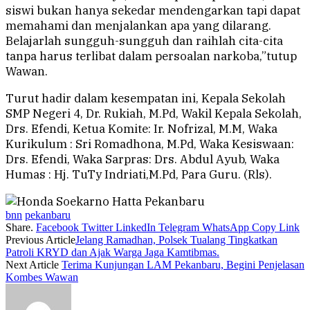
siswi bukan hanya sekedar mendengarkan tapi dapat
memahami dan menjalankan apa yang dilarang.
Belajarlah sungguh-sungguh dan raihlah cita-cita
tanpa harus terlibat dalam persoalan narkoba,”tutup
Wawan.
Turut hadir dalam kesempatan ini, Kepala Sekolah
SMP Negeri 4, Dr. Rukiah, M.Pd, Wakil Kepala Sekolah,
Drs. Efendi, Ketua Komite: Ir. Nofrizal, M.M, Waka
Kurikulum : Sri Romadhona, M.Pd, Waka Kesiswaan:
Drs. Efendi, Waka Sarpras: Drs. Abdul Ayub, Waka
Humas : Hj. TuTy Indriati,M.Pd, Para Guru. (Rls).
bnn
pekanbaru
Share.
Facebook
Twitter
LinkedIn
Telegram
WhatsApp
Copy Link
Previous Article
Jelang Ramadhan, Polsek Tualang Tingkatkan
Patroli KRYD dan Ajak Warga Jaga Kamtibmas.
Next Article
Terima Kunjungan LAM Pekanbaru, Begini Penjelasan
Kombes Wawan