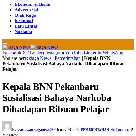
Ekonomi & Bisnis
Advertorial
Olah Raga
Kriminal
Lalu Lintas
Narkoba
Facebook
X (Twitter)
Instagram
YouTube
LinkedIn
WhatsApp
You are here:
siaga News
|
Pemerintahan
|
Kepala BNN
Pekanbaru Sosialisasi Bahaya Narkoba Dihadapan Ribuan
Pelajar
Kepala BNN Pekanbaru
Sosialisasi Bahaya Narkoba
Dihadapan Ribuan Pelajar
By
wartawan siaganews08
February 20, 2025
No Comments
2
PEMERINTAHAN
Mins Read