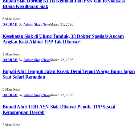
Bupati Siak Dorong KITB Kembali Jadi PSN dan Revitalisasi
Istana Kesultanan Siak
3 Mins Read
DAERAH
By
Admin SiagaNews
March 31, 2026
Kesehatan Siak di Ujung Tanduk, 38 Dokter Spesialis Ancam
Angkat Kaki Akibat TPP Tak Dibayar!
2 Mins Read
DAERAH
By
Admin SiagaNews
March 12, 2026
Bupati Afni Tempuh Jalan Rusak Demi Temui Warga Bumi Japan
Saat Safari Ramadan
3 Mins Read
DAERAH
By
Admin SiagaNews
March 12, 2026
Bupati Afni: THR ASN Siak Dibayar Penuh, TPP Sesuai
Kemampuan Daerah
2 Mins Read