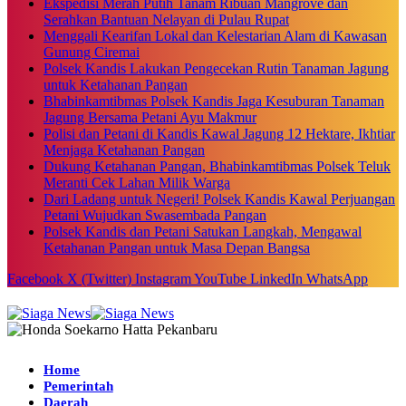
Ekspedisi Merah Putih Tanam Ribuan Mangrove dan
Serahkan Bantuan Nelayan di Pulau Rupat
Menggali Kearifan Lokal dan Kelestarian Alam di Kawasan
Gunung Ciremai
Polsek Kandis Lakukan Pengecekan Rutin Tanaman Jagung
untuk Ketahanan Pangan
Bhabinkamtibmas Polsek Kandis Jaga Kesuburan Tanaman
Jagung Bersama Petani Ayu Makmur
Polisi dan Petani di Kandis Kawal Jagung 12 Hektare, Ikhtiar
Menjaga Ketahanan Pangan
Dukung Ketahanan Pangan, Bhabinkamtibmas Polsek Teluk
Meranti Cek Lahan Milik Warga
Dari Ladang untuk Negeri! Polsek Kandis Kawal Perjuangan
Petani Wujudkan Swasembada Pangan
Polsek Kandis dan Petani Satukan Langkah, Mengawal
Ketahanan Pangan untuk Masa Depan Bangsa
Facebook
X (Twitter)
Instagram
YouTube
LinkedIn
WhatsApp
Home
Pemerintah
Daerah