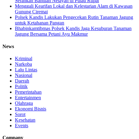
Serahkan Bantuan Nelayan di Pulau Rupat
Menggali Kearifan Lokal dan Kelestarian Alam di Kawasan
Gunung Ciremai
Polsek Kandis Lakukan Pengecekan Rutin Tanaman Jagung
untuk Ketahanan Pangan
Bhabinkamtibmas Polsek Kandis Jaga Kesuburan Tanaman
Jagung Bersama Petani Ayu Makmur
News
Kriminal
Narkoba
Lalu Lintas
Nasional
Daerah
Politik
Pemerintahan
Entertainmen
Olahraga
Ekonomi Bisnis
Sorot
Kesehatan
Events
Company