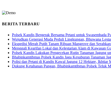
BERITA TERBARU
Polsek Kandis Bergerak Bersama Petani untuk Swasembada P
Wujudkan Generasi Muda Peduli Lingkungan, Bhuwana Lestar
Ekspedisi Merah Putih Tanam Ribuan Mangrove dan Serahkan
Menggali Kearifan Lokal dan Kelestarian Alam di Kawasan G
Polsek Kandis Lakukan Pengecekan Rutin Tanaman Jagung u
Bhabinkamtibmas Polsek Kandis Jaga Kesuburan Tanaman Ja
Polisi dan Petani di Kandis Kawal Jagung 12 Hektare, Ikhtia
Dukung Ketahanan Pangan, Bhabinkamtibmas Polsek Teluk M