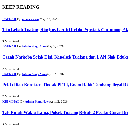
KEEP READING
DAERAH
By
ws perawang
May 27, 2026
Tim Lebah Tualang Ringkus Pasutri Pelaku Spesialis Curanmor, Ak
3 Mins Read
DAERAH
By
Admin SiagaNews
May 5, 2026
Cegah Narkoba Sejak Dini, Kapolsek Tualang dan LAN Siak Edukas
2 Mins Read
DAERAH
By
Admin SiagaNews
April 27, 2026
Polda Riau Konsisten Tindak PETI, Enam Rakit Tambang Ilegal D
2 Mins Read
KRIMINAL
By
Admin SiagaNews
April 2, 2026
Tak Butuh Waktu Lama, Polsek Tualang Bekuk 2 Pelaku Curas Dri
3 Mins Read