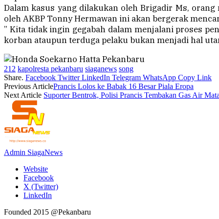
Dalam kasus yang dilakukan oleh Brigadir Ms, orang 
oleh AKBP Tonny Hermawan ini akan bergerak mencar
” Kita tidak ingin gegabah dalam menjalani proses p
korban ataupun terduga pelaku bukan menjadi hal uta
212
kapolresta pekanbaru
siaganews
song
Share.
Facebook
Twitter
LinkedIn
Telegram
WhatsApp
Copy Link
Previous Article
Prancis Lolos ke Babak 16 Besar Piala Eropa
Next Article
Suporter Bentrok, Polisi Prancis Tembakan Gas Air Mat
Admin SiagaNews
Website
Facebook
X (Twitter)
LinkedIn
Founded 2015 @Pekanbaru