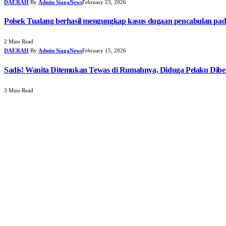
DAERAH
By
Admin SiagaNews
February 23, 2026
Polsek Tualang berhasil mengungkap kasus dugaan pencabulan pa
2 Mins Read
DAERAH
By
Admin SiagaNews
February 15, 2026
Sadis! Wanita Ditemukan Tewas di Rumahnya, Diduga Pelaku Dib
3 Mins Read