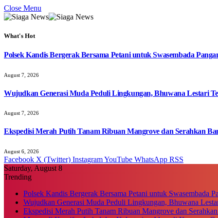
Close Menu
What's Hot
Polsek Kandis Bergerak Bersama Petani untuk Swasembada Pang
August 7, 2026
Wujudkan Generasi Muda Peduli Lingkungan, Bhuwana Lestari T
August 7, 2026
Ekspedisi Merah Putih Tanam Ribuan Mangrove dan Serahkan Ban
August 6, 2026
Facebook
X (Twitter)
Instagram
YouTube
WhatsApp
RSS
Saturday, August 8
Trending
Polsek Kandis Bergerak Bersama Petani untuk Swasembada P
Wujudkan Generasi Muda Peduli Lingkungan, Bhuwana Lestar
Ekspedisi Merah Putih Tanam Ribuan Mangrove dan Serahkan