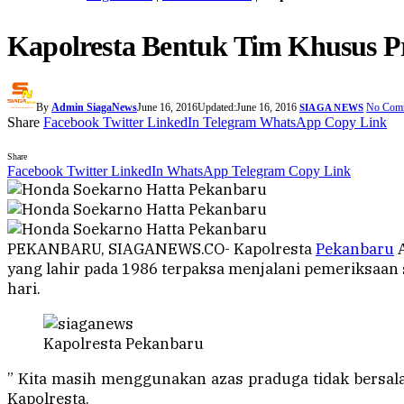
Kapolresta Bentuk Tim Khusus Pr
By
Admin SiagaNews
June 16, 2016
Updated:
June 16, 2016
No Com
SIAGA NEWS
Share
Facebook
Twitter
LinkedIn
Telegram
WhatsApp
Copy Link
Share
Facebook
Twitter
LinkedIn
WhatsApp
Telegram
Copy Link
PEKANBARU, SIAGANEWS.CO- Kapolresta
Pekanbaru
A
yang lahir pada 1986 terpaksa menjalani pemeriksaan s
hari.
Kapolresta Pekanbaru
” Kita masih menggunakan azas praduga tidak bersalah
Kapolresta.