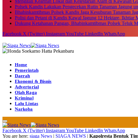
Menggali Kearifan Lokal dan Kelestarian Alam di Kawasan G
Polsek Kandis Lakukan Pengecekan Rutin Tanaman Jagung u
Bhabinkamtibmas Polsek Kandis Jaga Kesuburan Tanaman Ja
Polisi dan Petani di Kandis Kawal Jagung 12 Hektare, Ikhtia
Dukung Ketahanan Pangan, Bhabinkamtibmas Polsek Teluk M
Facebook
X (Twitter)
Instagram
YouTube
LinkedIn
WhatsApp
Home
Pemerintah
Daerah
Ekonomi & Bisnis
Advertorial
Olah Raga
Kriminal
Lalu Lintas
Narkoba
Facebook
X (Twitter)
Instagram
YouTube
LinkedIn
WhatsApp
You are here:
siaga News
|
SIAGA NEWS
|
Kapolresta Bentuk Tim