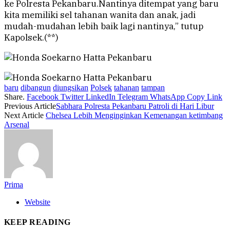
ke Polresta Pekanbaru.Nantinya ditempat yang baru
kita memiliki sel tahanan wanita dan anak, jadi
mudah-mudahan lebih baik lagi nantinya,” tutup
Kapolsek.(**)
baru
dibangun
diungsikan
Polsek
tahanan
tampan
Share.
Facebook
Twitter
LinkedIn
Telegram
WhatsApp
Copy Link
Previous Article
Sabhara Polresta Pekanbaru Patroli di Hari Libur
Next Article
Chelsea Lebih Menginginkan Kemenangan ketimbang
Arsenal
Prima
Website
KEEP READING