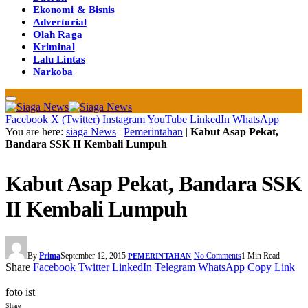
Ekonomi & Bisnis
Advertorial
Olah Raga
Kriminal
Lalu Lintas
Narkoba
Facebook
X (Twitter)
Instagram
YouTube
LinkedIn
WhatsApp
You are here:
siaga News
|
Pemerintahan
|
Kabut Asap Pekat,
Bandara SSK II Kembali Lumpuh
Kabut Asap Pekat, Bandara SSK
II Kembali Lumpuh
By
Prima
September 12, 2015
No Comments
1 Min Read
PEMERINTAHAN
Share
Facebook
Twitter
LinkedIn
Telegram
WhatsApp
Copy Link
foto ist
Share