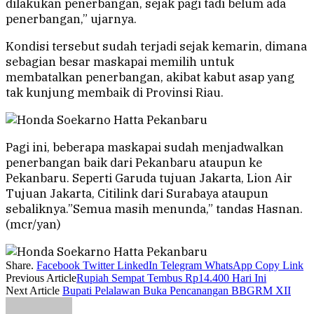
dilakukan penerbangan, sejak pagi tadi belum ada
penerbangan,” ujarnya.
Kondisi tersebut sudah terjadi sejak kemarin, dimana
sebagian besar maskapai memilih untuk
membatalkan penerbangan, akibat kabut asap yang
tak kunjung membaik di Provinsi Riau.
Pagi ini, beberapa maskapai sudah menjadwalkan
penerbangan baik dari Pekanbaru ataupun ke
Pekanbaru. Seperti Garuda tujuan Jakarta, Lion Air
Tujuan Jakarta, Citilink dari Surabaya ataupun
sebaliknya.”Semua masih menunda,” tandas Hasnan.
(mcr/yan)
Share.
Facebook
Twitter
LinkedIn
Telegram
WhatsApp
Copy Link
Previous Article
Rupiah Sempat Tembus Rp14.400 Hari Ini
Next Article
Bupati Pelalawan Buka Pencanangan BBGRM XII