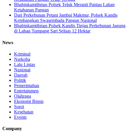
Bhabinkamtibmas Polsek Teluk Meranti Pantau Lahan
Ketahanan Pangan
Dari Perkebunan Petani Jambai Makmur, Polsek Kandis
Kembangkan Swasembada Pangan Nasional
Bhabinkamtibmas Polsek Kandis Tinjau Perkebunan Jagung
di Lahan Tumpang Sari Seluas 12 Hektar
News
Kriminal
Narkoba
Lalu Lintas
Nasional
Daerah
Politik
Pemerintahan
Entertainmen
Olahraga
Ekonomi Bisnis
Sorot
Kesehatan
Events
Company