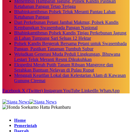
Menembus Hamparan Jagung, Polsek Kandis Pastikan
Ketahanan Pangan Tetap Terjaga
Bhabinkamtibmas Polsek Teluk Meranti Pantau Lahan
Ketahanan Pangan
Dari Perkebunan Petani Jambai Makmur, Polsek Kandis
Kembangkan Swasembada Pangan Nasional
Bhabinkamtibmas Polsek Kandis Tinjau Perkebunan Jagung
di Lahan Tumpang Sari Seluas 12 Hektar
Polsek Kandis Bergerak Bersama Petani untuk Swasembada
Pangan, Pastikan Tanaman Tumbuh Subur
Wujudkan Generasi Muda Peduli Lingkungan, Bhuwana
Lestari Teluk Meranti Resmi Dikukuhkan
Ekspedisi Merah Putih Tanam Ribuan Mangrove dan
Serahkan Bantuan Nelayan di Pulau Rupat
Menggali Kearifan Lokal dan Kelestarian Alam di Kawasan
Gunung Ciremai
Facebook
X (Twitter)
Instagram
YouTube
LinkedIn
WhatsApp
Home
Pemerintah
Daerah