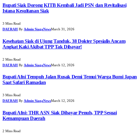
Bupati Siak Dorong KITB Kembali Jadi PSN dan Revitalisasi
Istana Kesultanan Siak
3 Mins Read
DAERAH
By
Admin SiagaNews
March 31, 2026
Kesehatan Siak di Ujung Tanduk, 38 Dokter Spesialis Ancam
Angkat Kaki Akibat TPP Tak Dibayar!
2 Mins Read
DAERAH
By
Admin SiagaNews
March 12, 2026
Bupati Afni Tempuh Jalan Rusak Demi Temui Warga Bumi Japan
Saat Safari Ramadan
3 Mins Read
DAERAH
By
Admin SiagaNews
March 12, 2026
Bupati Afni: THR ASN Siak Dibayar Penuh, TPP Sesuai
Kemampuan Daerah
2 Mins Read