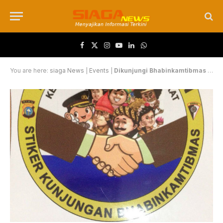
Facebook
X (Twitter)
Instagram
YouTube
LinkedIn
WhatsApp
You are here:
siaga News
|
Events
|
Dikunjungi Bhabinkamtibmas Senapelan Dapat Stiker Cantik