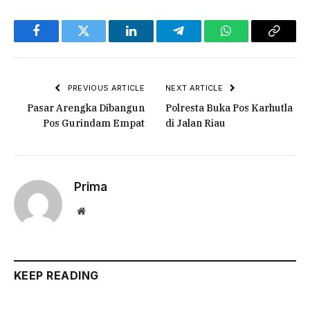
Facebook
Twitter
LinkedIn
Telegram
WhatsApp
Copy
Link
PREVIOUS ARTICLE
NEXT ARTICLE
Pasar Arengka Dibangun
Polresta Buka Pos Karhutla
Pos Gurindam Empat
di Jalan Riau
Prima
Website
KEEP READING