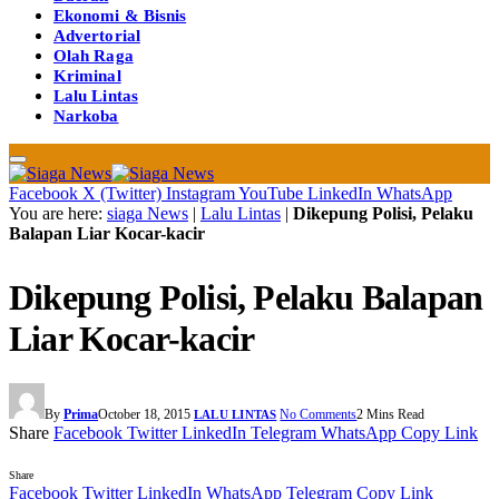
Ekonomi & Bisnis
Advertorial
Olah Raga
Kriminal
Lalu Lintas
Narkoba
Facebook
X (Twitter)
Instagram
YouTube
LinkedIn
WhatsApp
You are here:
siaga News
|
Lalu Lintas
|
Dikepung Polisi, Pelaku
Balapan Liar Kocar-kacir
Dikepung Polisi, Pelaku Balapan
Liar Kocar-kacir
By
Prima
October 18, 2015
No Comments
2 Mins Read
LALU LINTAS
Share
Facebook
Twitter
LinkedIn
Telegram
WhatsApp
Copy Link
Share
Facebook
Twitter
LinkedIn
WhatsApp
Telegram
Copy Link