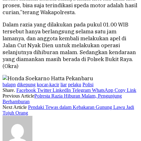
proses, bisa saja terindikasi speda motor adalah hasil
curian,”terang Wakapolresta.
Dalam razia yang dilakukan pada pukul 01.00 WIB
tersebut hanya berlangsung selama satu jam
lamanya, dan anggota kembali melakukan apel di
Jalan Cut Nyak Dien untuk melakukan operasi
selanjutnya dihiburan malam. Sedangkan kendaraan
yang diamankan masih berada di Polsek Bukit Raya.
(Okra)
balapn
dikepung
kocar-kacir
liar
pelaku
Polisi
Share.
Facebook
Twitter
LinkedIn
Telegram
WhatsApp
Copy Link
Previous Article
Polresta Razia Hiburan Malam, Pengunjung
Berhamburan
Next Article
Pendaki Tewas dalam Kebakaran Gunung Lawu Jadi
Tujuh Orang