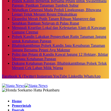
Polsek Kandis Bergerak Bersama Petani untuk Swasembada
Pangan, Pastikan Tanaman Tumbuh Subur
Wujudkan Generasi Muda Peduli Lingkungan, Bhuwana
Lestari Teluk Meranti Resmi Dikukuhkan
Ekspedisi Merah Putih Tanam Ribuan Mangrove dan
Serahkan Bantuan Nelayan di Pulau Rupat
Menggali Kearifan Lokal dan Kelestarian Alam di Kawasan
Gunung Ciremai
Polsek Kandis Lakukan Pengecekan Rutin Tanaman Jagung
untuk Ketahanan Pangan
Bhabinkamtibmas Polsek Kandis Jaga Kesuburan Tanaman
Jagung Bersama Petani Ayu Makmur
Polisi dan Petani di Kandis Kawal Jagung 12 Hektare, Ikhtiar
Menjaga Ketahanan Pangan
Dukung Ketahanan Pangan, Bhabinkamtibmas Polsek Teluk
Meranti Cek Lahan Milik Warga
Facebook
X (Twitter)
Instagram
YouTube
LinkedIn
WhatsApp
Home
Pemerintah
Daerah