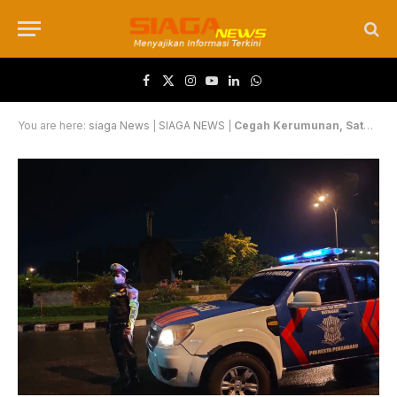
Facebook
X (Twitter)
Instagram
YouTube
LinkedIn
WhatsApp
You are here:
siaga News
|
SIAGA NEWS
|
Cegah Kerumunan, Satuan Lalu Lintas Polresta Pekanbaru Tingkatkan Patroli Blue Light