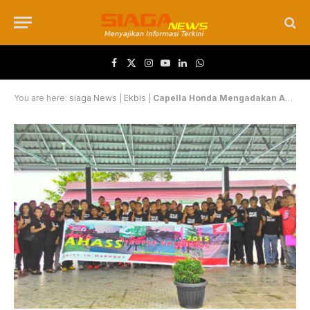
Facebook
X (Twitter)
Instagram
YouTube
LinkedIn
WhatsApp
You are here:
siaga News
|
Ekbis
|
Capella Honda Mengadakan AHASS People Gathering 2015