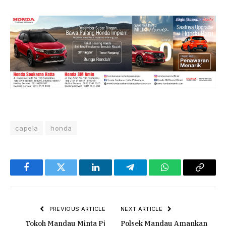
capela
honda
Facebook
Twitter
LinkedIn
Telegram
WhatsApp
Copy
Link
PREVIOUS ARTICLE
NEXT ARTICLE
Tokoh Mandau Minta Pj
Polsek Mandau Amankan