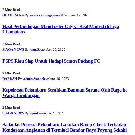
2 Mins Read
OLAH RAGA
By
wartawan siaganews08
February 12, 2025
Hasil Pertandingan Manchester City vs Real Madrid di Liga
Champions
2 Mins Read
SIAGA NEWS
By
lupus
September 20, 2023
PSPS Riau Siap Untuk Hadapi Semen Padang FC
2 Mins Read
DAERAH
By
Admin SiagaNews
June 16, 2023
Kapolresta Pekanbaru Serahkan Bantuan Sarana Olah Raga ke
Warga Limbungan
2 Mins Read
SIAGA NEWS
By
lupus
December 27, 2022
Satlantas Polresta Pekanbaru Lakukan Ramp Check Terhadap
Kendaraan Angkutan di Terminal Bandar Raya Payung Sekaki