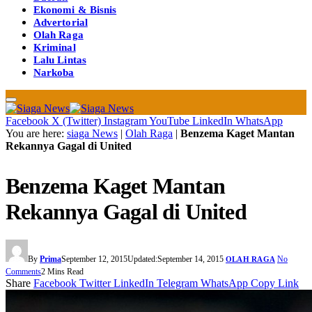
Ekonomi & Bisnis
Advertorial
Olah Raga
Kriminal
Lalu Lintas
Narkoba
Facebook
X (Twitter)
Instagram
YouTube
LinkedIn
WhatsApp
You are here:
siaga News
|
Olah Raga
|
Benzema Kaget Mantan
Rekannya Gagal di United
Benzema Kaget Mantan
Rekannya Gagal di United
By
Prima
September 12, 2015
Updated:
September 14, 2015
No
OLAH RAGA
Comments
2 Mins Read
Share
Facebook
Twitter
LinkedIn
Telegram
WhatsApp
Copy Link