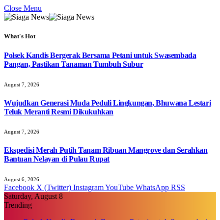
Close Menu
What's Hot
Polsek Kandis Bergerak Bersama Petani untuk Swasembada
Pangan, Pastikan Tanaman Tumbuh Subur
August 7, 2026
Wujudkan Generasi Muda Peduli Lingkungan, Bhuwana Lestari
Teluk Meranti Resmi Dikukuhkan
August 7, 2026
Ekspedisi Merah Putih Tanam Ribuan Mangrove dan Serahkan
Bantuan Nelayan di Pulau Rupat
August 6, 2026
Facebook
X (Twitter)
Instagram
YouTube
WhatsApp
RSS
Saturday, August 8
Trending