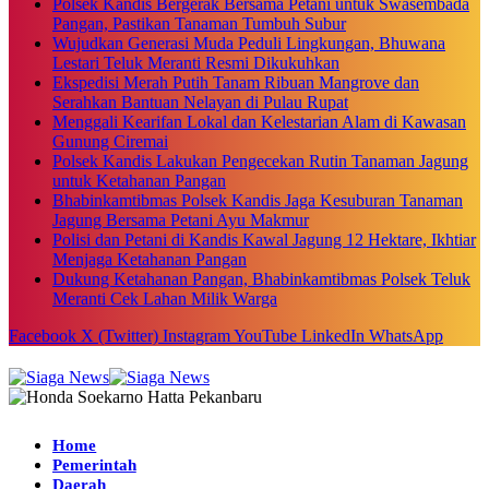
Polsek Kandis Bergerak Bersama Petani untuk Swasembada
Pangan, Pastikan Tanaman Tumbuh Subur
Wujudkan Generasi Muda Peduli Lingkungan, Bhuwana
Lestari Teluk Meranti Resmi Dikukuhkan
Ekspedisi Merah Putih Tanam Ribuan Mangrove dan
Serahkan Bantuan Nelayan di Pulau Rupat
Menggali Kearifan Lokal dan Kelestarian Alam di Kawasan
Gunung Ciremai
Polsek Kandis Lakukan Pengecekan Rutin Tanaman Jagung
untuk Ketahanan Pangan
Bhabinkamtibmas Polsek Kandis Jaga Kesuburan Tanaman
Jagung Bersama Petani Ayu Makmur
Polisi dan Petani di Kandis Kawal Jagung 12 Hektare, Ikhtiar
Menjaga Ketahanan Pangan
Dukung Ketahanan Pangan, Bhabinkamtibmas Polsek Teluk
Meranti Cek Lahan Milik Warga
Facebook
X (Twitter)
Instagram
YouTube
LinkedIn
WhatsApp
Home
Pemerintah
Daerah