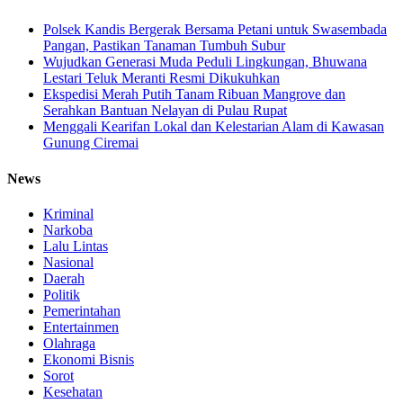
Polsek Kandis Bergerak Bersama Petani untuk Swasembada
Pangan, Pastikan Tanaman Tumbuh Subur
Wujudkan Generasi Muda Peduli Lingkungan, Bhuwana
Lestari Teluk Meranti Resmi Dikukuhkan
Ekspedisi Merah Putih Tanam Ribuan Mangrove dan
Serahkan Bantuan Nelayan di Pulau Rupat
Menggali Kearifan Lokal dan Kelestarian Alam di Kawasan
Gunung Ciremai
News
Kriminal
Narkoba
Lalu Lintas
Nasional
Daerah
Politik
Pemerintahan
Entertainmen
Olahraga
Ekonomi Bisnis
Sorot
Kesehatan