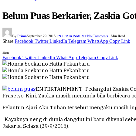
Belum Puas Berkarier, Zaskia G
By
Prima
September 29, 2015
No Comments
1 Min Read
ENTERTAINMENT
Share
Facebook
Twitter
LinkedIn
Telegram
WhatsApp
Copy Link
Share
Facebook
Twitter
LinkedIn
WhatsApp
Telegram
Copy Link
ENTERTAINMENT- Pedangdut Zaskia Gotik
Prasetyo. Kini, Zaskia masih menunda bila berbicara p
Pelantun Ajari Aku Tuhan tersebut mengaku masih ing
“Kayaknya neng di dunia dangdut ini baru dikenal seben
Jakarta, Selasa (29/9/2015).