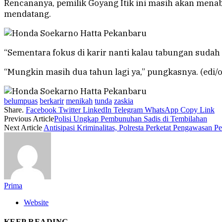
Rencananya, pemilik Goyang Itik ini masih akan mena
mendatang.
“Sementara fokus di karir nanti kalau tabungan sudah
“Mungkin masih dua tahun lagi ya,” pungkasnya. (edi/
belumpuas
berkarir
menikah
tunda
zaskia
Share.
Facebook
Twitter
LinkedIn
Telegram
WhatsApp
Copy Link
Previous Article
Polisi Ungkap Pembunuhan Sadis di Tembilahan
Next Article
Antisipasi Kriminalitas, Polresta Perketat Pengawasan P
Prima
Website
KEEP READING