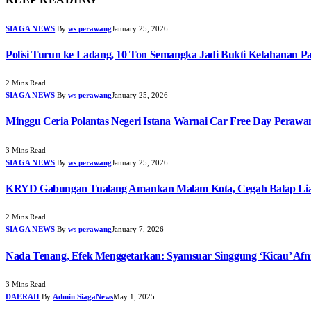
SIAGA NEWS
By
ws perawang
January 25, 2026
Polisi Turun ke Ladang, 10 Ton Semangka Jadi Bukti Ketahanan P
2 Mins Read
SIAGA NEWS
By
ws perawang
January 25, 2026
Minggu Ceria Polantas Negeri Istana Warnai Car Free Day Perawa
3 Mins Read
SIAGA NEWS
By
ws perawang
January 25, 2026
KRYD Gabungan Tualang Amankan Malam Kota, Cegah Balap Liar
2 Mins Read
SIAGA NEWS
By
ws perawang
January 7, 2026
Nada Tenang, Efek Menggetarkan: Syamsuar Singgung ‘Kicau’ Afn
3 Mins Read
DAERAH
By
Admin SiagaNews
May 1, 2025