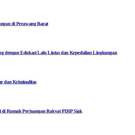
angan di Perawang Barat
ng dengan Edukasi Lalu Lintas dan Kepedulian Lingkungan
 dan Kriminalitas
i di Rumah Perjuangan Rakyat PDIP Siak