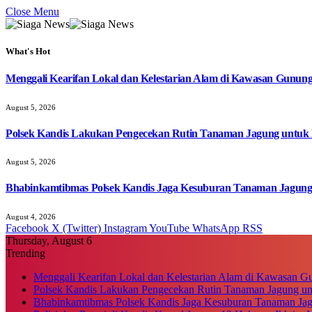
Close Menu
What's Hot
Menggali Kearifan Lokal dan Kelestarian Alam di Kawasan Gunun
August 5, 2026
Polsek Kandis Lakukan Pengecekan Rutin Tanaman Jagung untuk
August 5, 2026
Bhabinkamtibmas Polsek Kandis Jaga Kesuburan Tanaman Jagun
August 4, 2026
Facebook
X (Twitter)
Instagram
YouTube
WhatsApp
RSS
Thursday, August 6
Trending
Menggali Kearifan Lokal dan Kelestarian Alam di Kawasan G
Polsek Kandis Lakukan Pengecekan Rutin Tanaman Jagung u
Bhabinkamtibmas Polsek Kandis Jaga Kesuburan Tanaman Ja