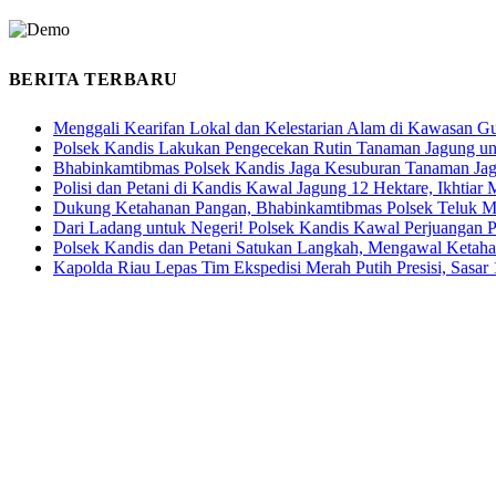
BERITA TERBARU
Menggali Kearifan Lokal dan Kelestarian Alam di Kawasan G
Polsek Kandis Lakukan Pengecekan Rutin Tanaman Jagung u
Bhabinkamtibmas Polsek Kandis Jaga Kesuburan Tanaman Ja
Polisi dan Petani di Kandis Kawal Jagung 12 Hektare, Ikhtia
Dukung Ketahanan Pangan, Bhabinkamtibmas Polsek Teluk M
Dari Ladang untuk Negeri! Polsek Kandis Kawal Perjuangan
Polsek Kandis dan Petani Satukan Langkah, Mengawal Ketah
Kapolda Riau Lepas Tim Ekspedisi Merah Putih Presisi, Sasar 