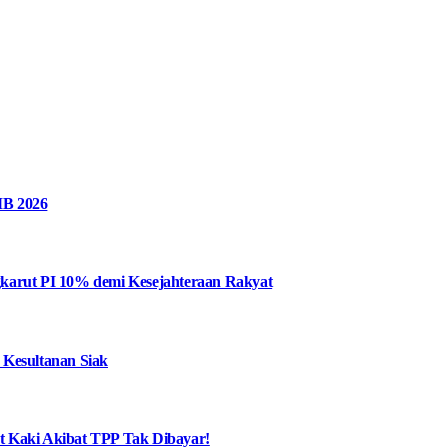
MB 2026
karut PI 10% demi Kesejahteraan Rakyat
 Kesultanan Siak
at Kaki Akibat TPP Tak Dibayar!