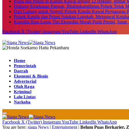
Polisi dan Petani di Kandis Kawal Jagung 12 Hektare, Ikhtia
Dukung Ketahanan Pangan, Bhabinkamtibmas Polsek Teluk M
Dari Ladang untuk Negeri! Polsek Kandis Kawal Perjuangan
Polsek Kandis dan Petani Satukan Langkah, Mengawal Ketah
Kapolda Riau Lepas Tim Ekspedisi Merah Putih Presisi, Sasar 
Facebook
X (Twitter)
Instagram
YouTube
LinkedIn
WhatsApp
Home
Pemerintah
Daerah
Ekonomi & Bisnis
Advertorial
Olah Raga
Kriminal
Lalu Lintas
Narkoba
Facebook
X (Twitter)
Instagram
YouTube
LinkedIn
WhatsApp
You are here:
siaga News
|
Entertainment
|
Belum Puas Berkarier, 