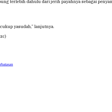
bung terlebih dahulu dari jerih payahnya sebagai peny
 cukup yasudah,” lanjutnya.
ozc)
erbatasan