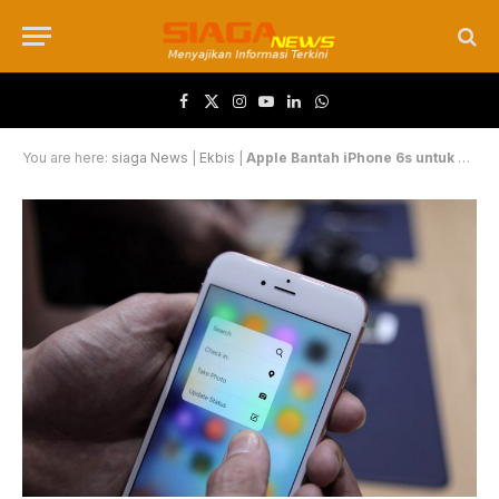
Facebook
X (Twitter)
Instagram
YouTube
LinkedIn
WhatsApp
You are here:
siaga News
|
Ekbis
|
Apple Bantah iPhone 6s untuk Tujuan Mata-Mata