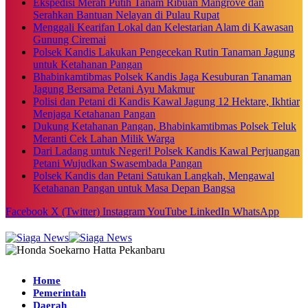
Ekspedisi Merah Putih Tanam Ribuan Mangrove dan
Serahkan Bantuan Nelayan di Pulau Rupat
Menggali Kearifan Lokal dan Kelestarian Alam di Kawasan
Gunung Ciremai
Polsek Kandis Lakukan Pengecekan Rutin Tanaman Jagung
untuk Ketahanan Pangan
Bhabinkamtibmas Polsek Kandis Jaga Kesuburan Tanaman
Jagung Bersama Petani Ayu Makmur
Polisi dan Petani di Kandis Kawal Jagung 12 Hektare, Ikhtiar
Menjaga Ketahanan Pangan
Dukung Ketahanan Pangan, Bhabinkamtibmas Polsek Teluk
Meranti Cek Lahan Milik Warga
Dari Ladang untuk Negeri! Polsek Kandis Kawal Perjuangan
Petani Wujudkan Swasembada Pangan
Polsek Kandis dan Petani Satukan Langkah, Mengawal
Ketahanan Pangan untuk Masa Depan Bangsa
Facebook
X (Twitter)
Instagram
YouTube
LinkedIn
WhatsApp
Home
Pemerintah
Daerah