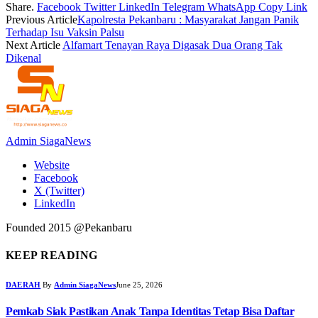
Share.
Facebook
Twitter
LinkedIn
Telegram
WhatsApp
Copy Link
Previous Article
Kapolresta Pekanbaru : Masyarakat Jangan Panik
Terhadap Isu Vaksin Palsu
Next Article
Alfamart Tenayan Raya Digasak Dua Orang Tak
Dikenal
Admin SiagaNews
Website
Facebook
X (Twitter)
LinkedIn
Founded 2015 @Pekanbaru
KEEP READING
DAERAH
By
Admin SiagaNews
June 25, 2026
Pemkab Siak Pastikan Anak Tanpa Identitas Tetap Bisa Daftar