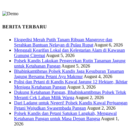
BERITA TERBARU
Ekspedisi Merah Putih Tanam Ribuan Mangrove dan
Serahkan Bantuan Nelayan di Pulau Rupat
August 6, 2026
Menggali Kearifan Lokal dan Kelestarian Alam di Kawasan
Gunung Ciremai
August 5, 2026
Polsek Kandis Lakukan Pengecekan Rutin Tanaman Jagung
untuk Ketahanan Pangan
August 5, 2026
Bhabinkamtibmas Polsek Kandis Jaga Kesuburan Tanaman
Jagung Bersama Petani Ayu Makmur
August 4, 2026
Polisi dan Petani di Kandis Kawal Jagung 12 Hektare, Ikhtiar
Menjaga Ketahanan Pangan
August 3, 2026
Dukung Ketahanan Pangan, Bhabinkamtibmas Polsek Teluk
Meranti Cek Lahan Milik Warga
August 2, 2026
Dari Ladang untuk Negeri! Polsek Kandis Kawal Perjuangan
Petani Wujudkan Swasembada Pangan
August 2, 2026
Polsek Kandis dan Petani Satukan Langkah, Mengawal
Ketahanan Pangan untuk Masa Depan Bangsa
August 1,
2026