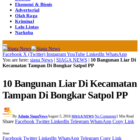
Ekonomi & Bisnis
Advertorial
Olah Raga
Kriminal
Lalu Lintas
Narkoba
Facebook
X (Twitter)
Instagram
YouTube
LinkedIn
WhatsApp
You are here:
siaga News
|
SIAGA NEWS
|
10 Bangunan Liar Di
Kecamatan Tampan Di Bongkar Satpol PP
10 Bangunan Liar Di Kecamatan
Tampan Di Bongkar Satpol PP
By
Admin SiagaNews
August 5, 2016
No Comments
1 Min Read
SIAGA NEWS
Share
Facebook
Twitter
LinkedIn
Telegram
WhatsApp
Copy Link
Share
Facebook
Twitter
LinkedIn
WhatsApp
Telegram
Copy Link