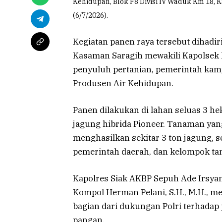
Kehidupan, Blok F8 Divisi IV Waduk Km 18,
(6/7/2026).
Kegiatan panen raya tersebut dihadi
Kasaman Saragih mewakili Kapolsek K
penyuluh pertanian, pemerintah kamp
Produsen Air Kehidupan.
Panen dilakukan di lahan seluas 3 h
jagung hibrida Pioneer. Tanaman yang
menghasilkan sekitar 3 ton jagung, se
pemerintah daerah, dan kelompok tan
Kapolres Siak AKBP Sepuh Ade Irsyam S
Kompol Herman Pelani, S.H., M.H., 
bagian dari dukungan Polri terhadap 
pangan.