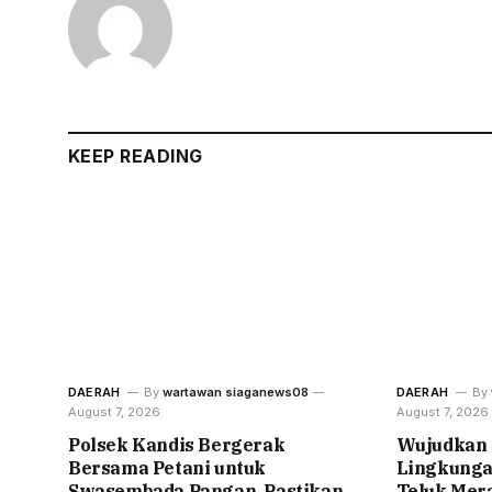
KEEP READING
DAERAH
By
wartawan siaganews08
DAERAH
By
August 7, 2026
August 7, 2026
Polsek Kandis Bergerak
Wujudkan 
Bersama Petani untuk
Lingkunga
Swasembada Pangan, Pastikan
Teluk Mer