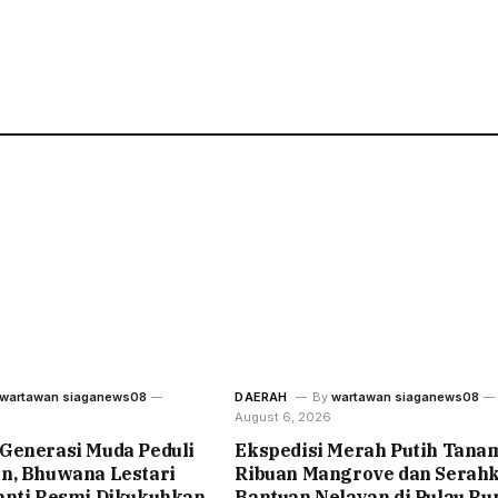
wartawan siaganews08
DAERAH
By
wartawan siaganews08
August 6, 2026
Generasi Muda Peduli
Ekspedisi Merah Putih Tana
n, Bhuwana Lestari
Ribuan Mangrove dan Serah
anti Resmi Dikukuhkan
Bantuan Nelayan di Pulau Ru