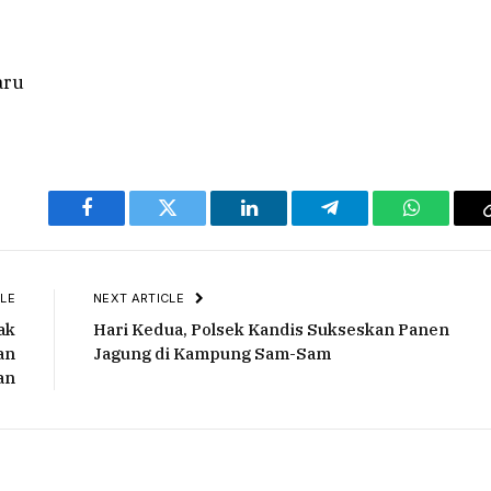
Facebook
Twitter
LinkedIn
Telegram
WhatsAp
LE
NEXT ARTICLE
ak
Hari Kedua, Polsek Kandis Sukseskan Panen
an
Jagung di Kampung Sam-Sam
an