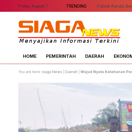
Friday, August 7
TRENDING
HOME
PEMERINTAH
DAERAH
EKONOMI
You are here:
siaga News
|
Daerah
|
Wujud Nyata Ketahanan Pa