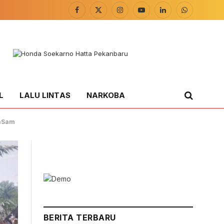
Facebook
X
Instagram
YouTube
LinkedIn
WhatsApp
(Twitter)
L
LALU LINTAS
NARKOBA
amSam
BERITA TERBARU