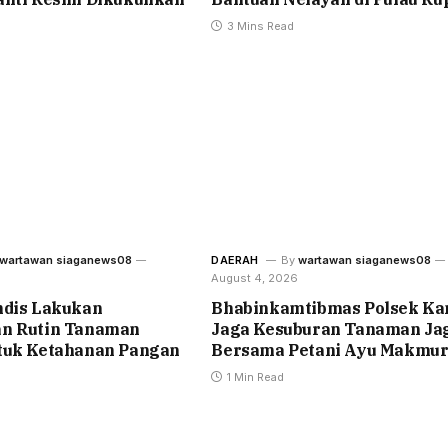
3 Mins Read
wartawan siaganews08
DAERAH
By
wartawan siaganews08
August 4, 2026
ndis Lakukan
Bhabinkamtibmas Polsek Ka
n Rutin Tanaman
Jaga Kesuburan Tanaman Ja
tuk Ketahanan Pangan
Bersama Petani Ayu Makmu
1 Min Read