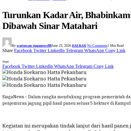
Turunkan Kadar Air, Bhabinkamt
Dibawah Sinar Matahari
By
wartawan siaganews08
June 23, 2026
No Comments
1 Min Read
DAERAH
Share
Facebook
Twitter
LinkedIn
Telegram
WhatsApp
Copy Link
Share
Facebook
Twitter
LinkedIn
WhatsApp
Telegram
Copy Link
SiagaNews – Dalam rangka mendukung program pemerintah dala
penjemuran jagung pipil hasil panen seluas 5 hektare di Kampub
Kegiatan ini merupakan tindak lanjut dari hasil panen 