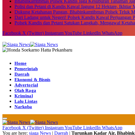
Bhabinkamtibmas Polsek Kandis Jaga Kesuburan Tanaman Ja
Polisi dan Petani di Kandis Kawal Jagung 12 Hektare, Ikhtia
Dukung Ketahanan Pangan, Bhabinkamtibmas Polsek Teluk M
Dari Ladang untuk Negeri! Polsek Kandis Kawal Perjuangan
Polsek Kandis dan Petani Satukan Langkah, Mengawal Ketah
Facebook
X (Twitter)
Instagram
YouTube
LinkedIn
WhatsApp
Home
Pemerintah
Daerah
Ekonomi & Bisnis
Advertorial
Olah Raga
Kriminal
Lalu Lintas
Narkoba
Facebook
X (Twitter)
Instagram
YouTube
LinkedIn
WhatsApp
You are here:
siaga News
|
Daerah
|
Turunkan Kadar Air, Bhabink