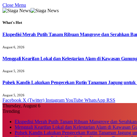
Close Menu
What's Hot
Ekspedisi Merah Putih Tanam Ribuan Mangrove dan Serahkan Ban
August 6, 2026
Menggali Kearifan Lokal dan Kelestarian Alam di Kawasan Gunun
August 5, 2026
Polsek Kandis Lakukan Pengecekan Rutin Tanaman Jagung untuk
August 5, 2026
Facebook
X (Twitter)
Instagram
YouTube
WhatsApp
RSS
Thursday, August 6
Trending
Ekspedisi Merah Putih Tanam Ribuan Mangrove dan Serahkan
Menggali Kearifan Lokal dan Kelestarian Alam di Kawasan G
Polsek Kandis Lakukan Pengecekan Rutin Tanaman Jagung u