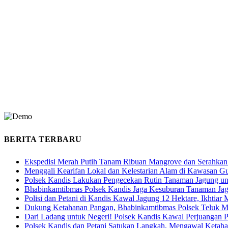
BERITA TERBARU
Ekspedisi Merah Putih Tanam Ribuan Mangrove dan Serahkan
Menggali Kearifan Lokal dan Kelestarian Alam di Kawasan G
Polsek Kandis Lakukan Pengecekan Rutin Tanaman Jagung u
Bhabinkamtibmas Polsek Kandis Jaga Kesuburan Tanaman Ja
Polisi dan Petani di Kandis Kawal Jagung 12 Hektare, Ikhtia
Dukung Ketahanan Pangan, Bhabinkamtibmas Polsek Teluk M
Dari Ladang untuk Negeri! Polsek Kandis Kawal Perjuangan
Polsek Kandis dan Petani Satukan Langkah, Mengawal Ketah