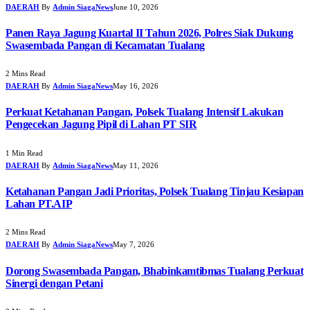
DAERAH
By
Admin SiagaNews
June 10, 2026
Panen Raya Jagung Kuartal II Tahun 2026, Polres Siak Dukung
Swasembada Pangan di Kecamatan Tualang
2 Mins Read
DAERAH
By
Admin SiagaNews
May 16, 2026
Perkuat Ketahanan Pangan, Polsek Tualang Intensif Lakukan
Pengecekan Jagung Pipil di Lahan PT SIR
1 Min Read
DAERAH
By
Admin SiagaNews
May 11, 2026
Ketahanan Pangan Jadi Prioritas, Polsek Tualang Tinjau Kesiapan
Lahan PT.AIP
2 Mins Read
DAERAH
By
Admin SiagaNews
May 7, 2026
Dorong Swasembada Pangan, Bhabinkamtibmas Tualang Perkuat
Sinergi dengan Petani