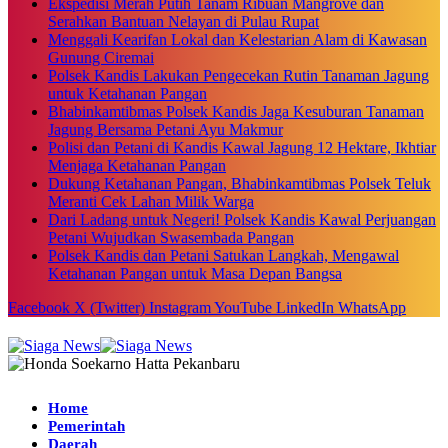
Ekspedisi Merah Putih Tanam Ribuan Mangrove dan
Serahkan Bantuan Nelayan di Pulau Rupat
Menggali Kearifan Lokal dan Kelestarian Alam di Kawasan
Gunung Ciremai
Polsek Kandis Lakukan Pengecekan Rutin Tanaman Jagung
untuk Ketahanan Pangan
Bhabinkamtibmas Polsek Kandis Jaga Kesuburan Tanaman
Jagung Bersama Petani Ayu Makmur
Polisi dan Petani di Kandis Kawal Jagung 12 Hektare, Ikhtiar
Menjaga Ketahanan Pangan
Dukung Ketahanan Pangan, Bhabinkamtibmas Polsek Teluk
Meranti Cek Lahan Milik Warga
Dari Ladang untuk Negeri! Polsek Kandis Kawal Perjuangan
Petani Wujudkan Swasembada Pangan
Polsek Kandis dan Petani Satukan Langkah, Mengawal
Ketahanan Pangan untuk Masa Depan Bangsa
Facebook
X (Twitter)
Instagram
YouTube
LinkedIn
WhatsApp
Home
Pemerintah
Daerah