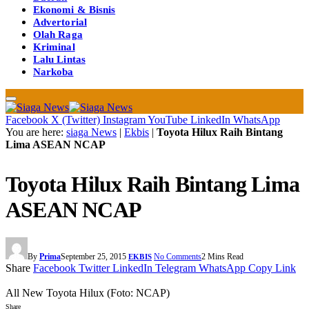
Ekonomi & Bisnis
Advertorial
Olah Raga
Kriminal
Lalu Lintas
Narkoba
Facebook
X (Twitter)
Instagram
YouTube
LinkedIn
WhatsApp
You are here:
siaga News
|
Ekbis
|
Toyota Hilux Raih Bintang
Lima ASEAN NCAP
Toyota Hilux Raih Bintang Lima
ASEAN NCAP
By
Prima
September 25, 2015
No Comments
2 Mins Read
EKBIS
Share
Facebook
Twitter
LinkedIn
Telegram
WhatsApp
Copy Link
All New Toyota Hilux (Foto: NCAP)
Share