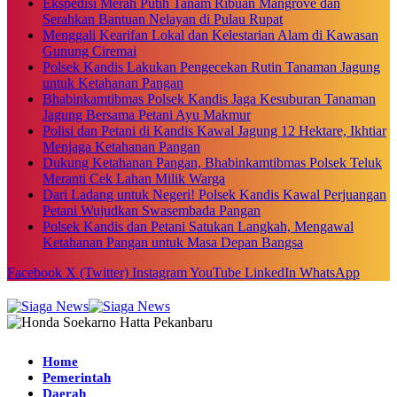
Ekspedisi Merah Putih Tanam Ribuan Mangrove dan
Serahkan Bantuan Nelayan di Pulau Rupat
Menggali Kearifan Lokal dan Kelestarian Alam di Kawasan
Gunung Ciremai
Polsek Kandis Lakukan Pengecekan Rutin Tanaman Jagung
untuk Ketahanan Pangan
Bhabinkamtibmas Polsek Kandis Jaga Kesuburan Tanaman
Jagung Bersama Petani Ayu Makmur
Polisi dan Petani di Kandis Kawal Jagung 12 Hektare, Ikhtiar
Menjaga Ketahanan Pangan
Dukung Ketahanan Pangan, Bhabinkamtibmas Polsek Teluk
Meranti Cek Lahan Milik Warga
Dari Ladang untuk Negeri! Polsek Kandis Kawal Perjuangan
Petani Wujudkan Swasembada Pangan
Polsek Kandis dan Petani Satukan Langkah, Mengawal
Ketahanan Pangan untuk Masa Depan Bangsa
Facebook
X (Twitter)
Instagram
YouTube
LinkedIn
WhatsApp
Home
Pemerintah
Daerah