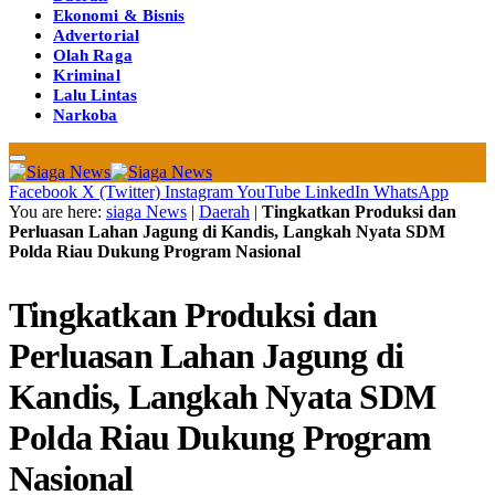
Ekonomi & Bisnis
Advertorial
Olah Raga
Kriminal
Lalu Lintas
Narkoba
Facebook
X (Twitter)
Instagram
YouTube
LinkedIn
WhatsApp
You are here:
siaga News
|
Daerah
|
Tingkatkan Produksi dan
Perluasan Lahan Jagung di Kandis, Langkah Nyata SDM
Polda Riau Dukung Program Nasional
Tingkatkan Produksi dan
Perluasan Lahan Jagung di
Kandis, Langkah Nyata SDM
Polda Riau Dukung Program
Nasional