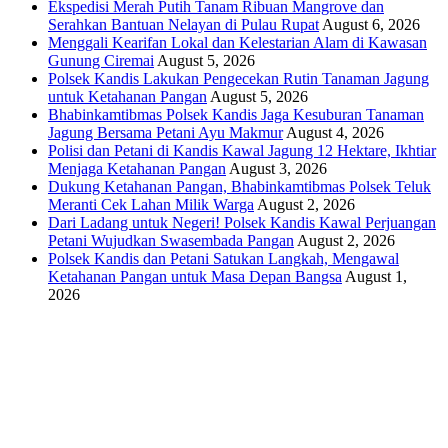
Ekspedisi Merah Putih Tanam Ribuan Mangrove dan
Serahkan Bantuan Nelayan di Pulau Rupat
August 6, 2026
Menggali Kearifan Lokal dan Kelestarian Alam di Kawasan
Gunung Ciremai
August 5, 2026
Polsek Kandis Lakukan Pengecekan Rutin Tanaman Jagung
untuk Ketahanan Pangan
August 5, 2026
Bhabinkamtibmas Polsek Kandis Jaga Kesuburan Tanaman
Jagung Bersama Petani Ayu Makmur
August 4, 2026
Polisi dan Petani di Kandis Kawal Jagung 12 Hektare, Ikhtiar
Menjaga Ketahanan Pangan
August 3, 2026
Dukung Ketahanan Pangan, Bhabinkamtibmas Polsek Teluk
Meranti Cek Lahan Milik Warga
August 2, 2026
Dari Ladang untuk Negeri! Polsek Kandis Kawal Perjuangan
Petani Wujudkan Swasembada Pangan
August 2, 2026
Polsek Kandis dan Petani Satukan Langkah, Mengawal
Ketahanan Pangan untuk Masa Depan Bangsa
August 1,
2026