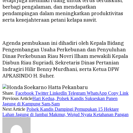
tetapi juga memiliki ruang untuk terus berdiskusi,
berbagi pengalaman, dan mendapatkan
pendampingan dalam meningkatkan produktivitas
serta kesejahteraan petani kelapa sawit.
Agenda pembukaan ini dihadiri oleh Kepala Bidang
Pengembangan Usaha Perkebunan dan Penyuluhan
Dinas Perkebunan Riau Novri Ilham mewakili Kepala
Disbun Riau Supriadi, Sekretaris Dinas Pertanian
Indragiri Hilir Benny Murdhani, serta Ketua DPW
APKASINDO H. Suher.
Share.
Facebook
Twitter
LinkedIn
Telegram
WhatsApp
Copy Link
Previous Article
Hari Kedua, Polsek Kandis Sukseskan Panen
Jagung di Kampung Sam-Sam
Next Article
Polsek Kandis Dampingi Pemupukan 15 Hektare
Lahan Jagung di Jambai Makmur, Wujud Nyata Ketahanan Pangan