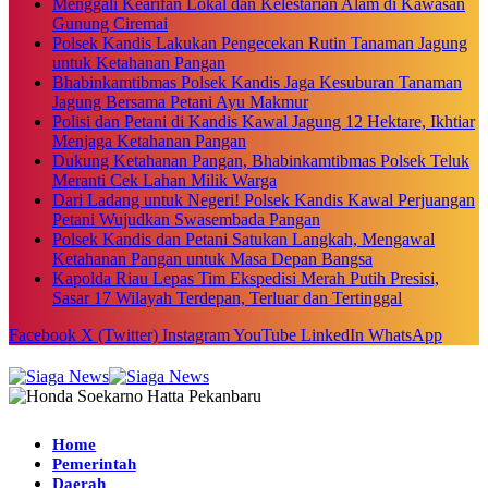
Menggali Kearifan Lokal dan Kelestarian Alam di Kawasan
Gunung Ciremai
Polsek Kandis Lakukan Pengecekan Rutin Tanaman Jagung
untuk Ketahanan Pangan
Bhabinkamtibmas Polsek Kandis Jaga Kesuburan Tanaman
Jagung Bersama Petani Ayu Makmur
Polisi dan Petani di Kandis Kawal Jagung 12 Hektare, Ikhtiar
Menjaga Ketahanan Pangan
Dukung Ketahanan Pangan, Bhabinkamtibmas Polsek Teluk
Meranti Cek Lahan Milik Warga
Dari Ladang untuk Negeri! Polsek Kandis Kawal Perjuangan
Petani Wujudkan Swasembada Pangan
Polsek Kandis dan Petani Satukan Langkah, Mengawal
Ketahanan Pangan untuk Masa Depan Bangsa
Kapolda Riau Lepas Tim Ekspedisi Merah Putih Presisi,
Sasar 17 Wilayah Terdepan, Terluar dan Tertinggal
Facebook
X (Twitter)
Instagram
YouTube
LinkedIn
WhatsApp
Home
Pemerintah
Daerah