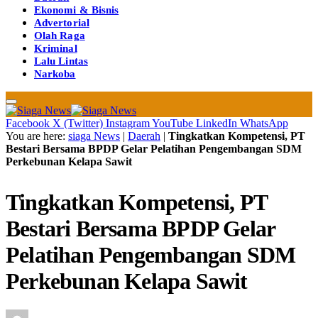
Ekonomi & Bisnis
Advertorial
Olah Raga
Kriminal
Lalu Lintas
Narkoba
Facebook
X (Twitter)
Instagram
YouTube
LinkedIn
WhatsApp
You are here:
siaga News
|
Daerah
|
Tingkatkan Kompetensi, PT
Bestari Bersama BPDP Gelar Pelatihan Pengembangan SDM
Perkebunan Kelapa Sawit
Tingkatkan Kompetensi, PT
Bestari Bersama BPDP Gelar
Pelatihan Pengembangan SDM
Perkebunan Kelapa Sawit