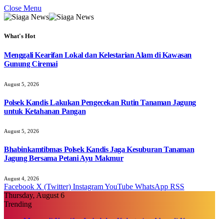
Close Menu
What's Hot
Menggali Kearifan Lokal dan Kelestarian Alam di Kawasan
Gunung Ciremai
August 5, 2026
Polsek Kandis Lakukan Pengecekan Rutin Tanaman Jagung
untuk Ketahanan Pangan
August 5, 2026
Bhabinkamtibmas Polsek Kandis Jaga Kesuburan Tanaman
Jagung Bersama Petani Ayu Makmur
August 4, 2026
Facebook
X (Twitter)
Instagram
YouTube
WhatsApp
RSS
Thursday, August 6
Trending