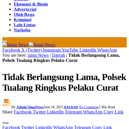
Ekonomi & Bisnis
Advertorial
Olah Raga
Kriminal
Lalu Lintas
Narkoba
Facebook
X (Twitter)
Instagram
YouTube
LinkedIn
WhatsApp
You are here:
siaga News
|
Daerah
|
Tidak Berlangsung Lama,
Polsek Tualang Ringkus Pelaku Curat
Tidak Berlangsung Lama, Polsek
Tualang Ringkus Pelaku Curat
By
Admin SiagaNews
June 18, 2023
No Comments
1 Min Read
DAERAH
Share
Facebook
Twitter
LinkedIn
Telegram
WhatsApp
Copy Link
Share
Facebook
Twitter
LinkedIn
WhatsApp
Telegram
Copy Link