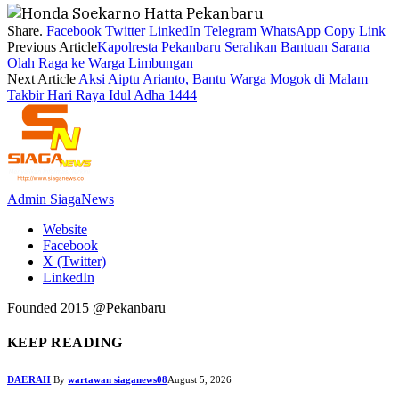
Share.
Facebook
Twitter
LinkedIn
Telegram
WhatsApp
Copy Link
Previous Article
Kapolresta Pekanbaru Serahkan Bantuan Sarana
Olah Raga ke Warga Limbungan
Next Article
Aksi Aiptu Arianto, Bantu Warga Mogok di Malam
Takbir Hari Raya Idul Adha 1444
Admin SiagaNews
Website
Facebook
X (Twitter)
LinkedIn
Founded 2015 @Pekanbaru
KEEP READING
DAERAH
By
wartawan siaganews08
August 5, 2026