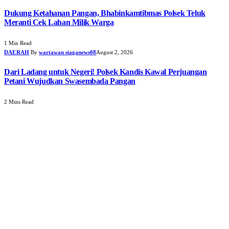
Dukung Ketahanan Pangan, Bhabinkamtibmas Polsek Teluk
Meranti Cek Lahan Milik Warga
1 Min Read
DAERAH
By
wartawan siaganews08
August 2, 2026
Dari Ladang untuk Negeri! Polsek Kandis Kawal Perjuangan
Petani Wujudkan Swasembada Pangan
2 Mins Read