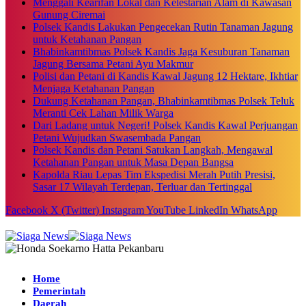
Menggali Kearifan Lokal dan Kelestarian Alam di Kawasan
Gunung Ciremai
Polsek Kandis Lakukan Pengecekan Rutin Tanaman Jagung
untuk Ketahanan Pangan
Bhabinkamtibmas Polsek Kandis Jaga Kesuburan Tanaman
Jagung Bersama Petani Ayu Makmur
Polisi dan Petani di Kandis Kawal Jagung 12 Hektare, Ikhtiar
Menjaga Ketahanan Pangan
Dukung Ketahanan Pangan, Bhabinkamtibmas Polsek Teluk
Meranti Cek Lahan Milik Warga
Dari Ladang untuk Negeri! Polsek Kandis Kawal Perjuangan
Petani Wujudkan Swasembada Pangan
Polsek Kandis dan Petani Satukan Langkah, Mengawal
Ketahanan Pangan untuk Masa Depan Bangsa
Kapolda Riau Lepas Tim Ekspedisi Merah Putih Presisi,
Sasar 17 Wilayah Terdepan, Terluar dan Tertinggal
Facebook
X (Twitter)
Instagram
YouTube
LinkedIn
WhatsApp
Home
Pemerintah
Daerah