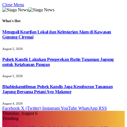
Close Menu
What's Hot
Menggali Kearifan Lokal dan Kelestarian Alam di Kawasan
Gunung Ciremai
August 5, 2026
Polsek Kandis Lakukan Pengecekan Rutin Tanaman Jagung
untuk Ketahanan Pangan
August 5, 2026
Bhabinkamtibmas Polsek Kandis Jaga Kesuburan Tanaman
Jagung Bersama Petani Ayu Makmur
August 4, 2026
Facebook
X (Twitter)
Instagram
YouTube
WhatsApp
RSS
Thursday, August 6
Trending