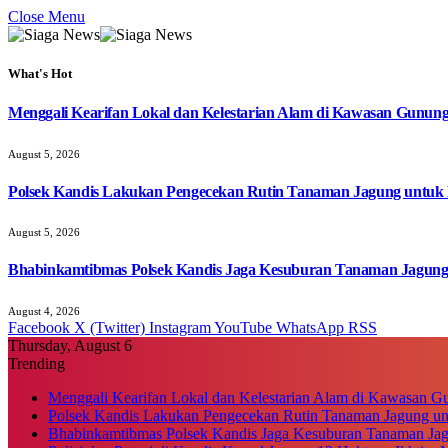
Close Menu
What's Hot
Menggali Kearifan Lokal dan Kelestarian Alam di Kawasan Gunun
August 5, 2026
Polsek Kandis Lakukan Pengecekan Rutin Tanaman Jagung untuk
August 5, 2026
Bhabinkamtibmas Polsek Kandis Jaga Kesuburan Tanaman Jagun
August 4, 2026
Facebook
X (Twitter)
Instagram
YouTube
WhatsApp
RSS
Thursday, August 6
Trending
Menggali Kearifan Lokal dan Kelestarian Alam di Kawasan G
Polsek Kandis Lakukan Pengecekan Rutin Tanaman Jagung u
Bhabinkamtibmas Polsek Kandis Jaga Kesuburan Tanaman Ja