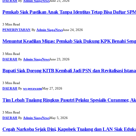
DAERAH
By
Admin SiagaNews
June 25, 2026
Pemkab Siak Pastikan Anak Tanpa Identitas Tetap Bisa Daftar SP
3 Mins Read
PEMERINTAHAN
By
Admin SiagaNews
June 24, 2026
Menuntut Keadilan Migas: Pemkab Siak Dukung KPK Benahi Seng
3 Mins Read
DAERAH
By
Admin SiagaNews
June 23, 2026
Bupati Siak Dorong KITB Kembali Jadi PSN dan Revitalisasi Istana
3 Mins Read
DAERAH
By
ws perawang
May 27, 2026
Tim Lebah Tualang Ringkus Pasutri Pelaku Spesialis Curanmor, Ak
3 Mins Read
DAERAH
By
Admin SiagaNews
May 5, 2026
Cegah Narkoba Sejak Dini, Kapolsek Tualang dan LAN Siak Edukas