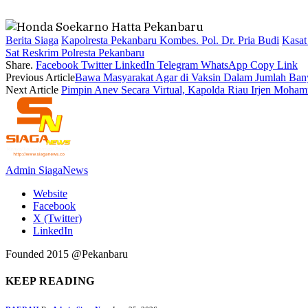
Berita Siaga
Kapolresta Pekanbaru Kombes. Pol. Dr. Pria Budi
Kasat
Sat Reskrim Polresta Pekanbaru
Share.
Facebook
Twitter
LinkedIn
Telegram
WhatsApp
Copy Link
Previous Article
Bawa Masyarakat Agar di Vaksin Dalam Jumlah Banya
Next Article
Pimpin Anev Secara Virtual, Kapolda Riau Irjen Mohamm
Admin SiagaNews
Website
Facebook
X (Twitter)
LinkedIn
Founded 2015 @Pekanbaru
KEEP READING