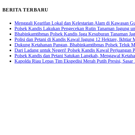
BERITA TERBARU
Menggali Kearifan Lokal dan Kelestarian Alam di Kawasan G
Polsek Kandis Lakukan Pengecekan Rutin Tanaman Jagung u
Bhabinkamtibmas Polsek Kandis Jaga Kesuburan Tanaman Ja
Polisi dan Petani di Kandis Kawal Jagung 12 Hektare, Ikhtia
Dukung Ketahanan Pangan, Bhabinkamtibmas Polsek Teluk M
Dari Ladang untuk Negeri! Polsek Kandis Kawal Perjuangan
Polsek Kandis dan Petani Satukan Langkah, Mengawal Ketah
Kapolda Riau Lepas Tim Ekspedisi Merah Putih Presisi, Sasar 