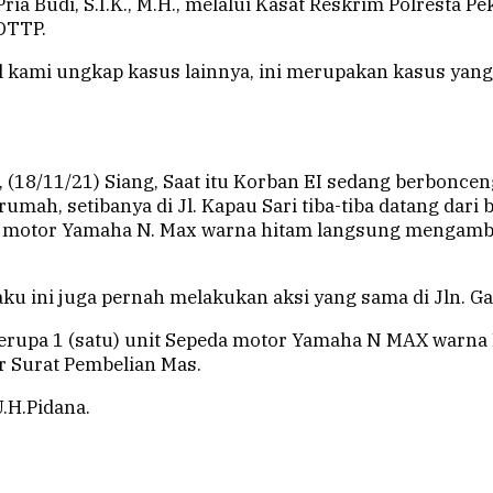
a Budi, S.I.K., M.H., melalui Kasat Reskrim Polresta Pek
DTTP.
 kami ungkap kasus lainnya, ini merupakan kasus yang d
is, (18/11/21) Siang, Saat itu Korban EI sedang berbo
h, setibanya di Jl. Kapau Sari tiba-tiba datang dari be
motor Yamaha N. Max warna hitam langsung mengambil
aku ini juga pernah melakukan aksi yang sama di Jln. 
erupa 1 (satu) unit Sepeda motor Yamaha N MAX warna H
r Surat Pembelian Mas.
.H.Pidana.