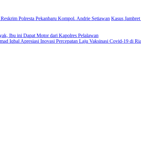
 Reskrim Polresta Pekanbaru Kompol. Andrie Setiawan
Kasus Jambret 
k, Ibu ini Dapat Motor dari Kapolres Pelalawan
ad Iqbal Apresiasi Inovasi Percepatan Laju Vaksinasi Covid-19 di Ri