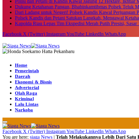
Polisi dan Petani di Kandis Kawal Jagung 12 Hektare, Ikhtia
Dukung Ketahanan Pangan, Bhabinkamtibmas Polsek Teluk M
Dari Ladang untuk Negeri! Polsek Kandis Kawal Perjuangan
Polsek Kandis dan Petani Satukan Langkah, Mengawal Ketah
Kapolda Riau Lepas Tim Ekspedisi Merah Putih Presisi, Sasar 
Facebook
X (Twitter)
Instagram
YouTube
LinkedIn
WhatsApp
Home
Pemerintah
Daerah
Ekonomi & Bisnis
Advertorial
Olah Raga
Kriminal
Lalu Lintas
Narkoba
Facebook
X (Twitter)
Instagram
YouTube
LinkedIn
WhatsApp
You are here:
siaga News
|
Telah Melakukannya Lebih Dari Satu K