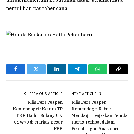
pemulihan pascabencana.
Facebook
Twitter
LinkedIn
Telegram
WhatsApp
Copy
Link
PREVIOUS ARTICLE
NEXT ARTICLE
Rilis Pers Puspen
Rilis Pers Puspen
Kemendagri : Ketum TP
Kemendagri Rabu :
PKK Hadiri Sidang UN
Mendagri Tegaskan Pemda
CSW70 di Markas Besar
Harus Terlibat dalam
PBB
Pelindungan Anak dari