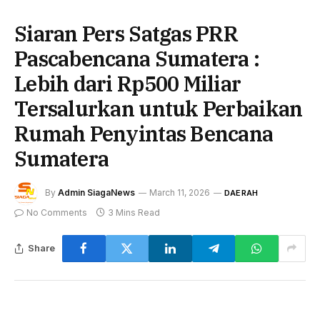
Siaran Pers Satgas PRR
Pascabencana Sumatera :
Lebih dari Rp500 Miliar
Tersalurkan untuk Perbaikan
Rumah Penyintas Bencana
Sumatera
By
Admin SiagaNews
March 11, 2026
DAERAH
No Comments
3 Mins Read
Share