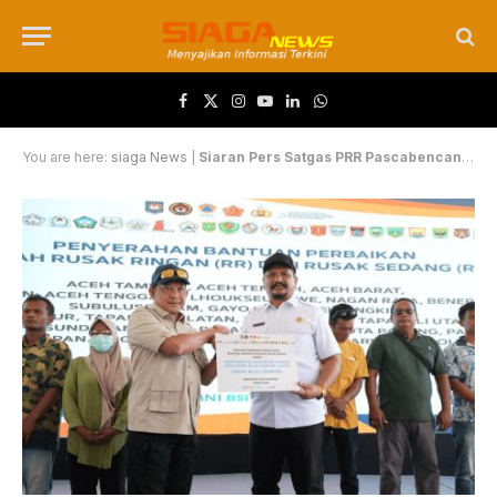
Facebook
X (Twitter)
Instagram
YouTube
LinkedIn
WhatsApp
You are here:
siaga News
|
Siaran Pers Satgas PRR Pascabencana Sumatera : Lebih dari Rp500 Miliar Tersalurkan untuk Perbaikan Rumah Penyintas Bencana Sumatera