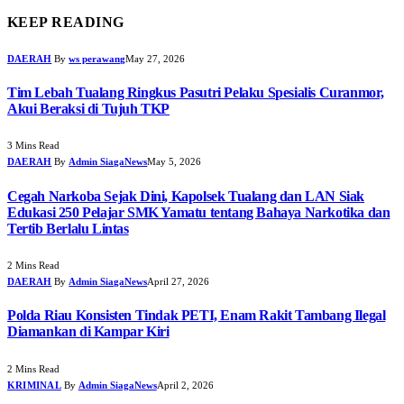
KEEP READING
DAERAH
By
ws perawang
May 27, 2026
Tim Lebah Tualang Ringkus Pasutri Pelaku Spesialis Curanmor,
Akui Beraksi di Tujuh TKP
3 Mins Read
DAERAH
By
Admin SiagaNews
May 5, 2026
Cegah Narkoba Sejak Dini, Kapolsek Tualang dan LAN Siak
Edukasi 250 Pelajar SMK Yamatu tentang Bahaya Narkotika dan
Tertib Berlalu Lintas
2 Mins Read
DAERAH
By
Admin SiagaNews
April 27, 2026
Polda Riau Konsisten Tindak PETI, Enam Rakit Tambang Ilegal
Diamankan di Kampar Kiri
2 Mins Read
KRIMINAL
By
Admin SiagaNews
April 2, 2026