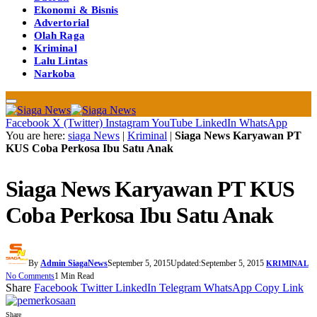
Ekonomi & Bisnis
Advertorial
Olah Raga
Kriminal
Lalu Lintas
Narkoba
Facebook
X (Twitter)
Instagram
YouTube
LinkedIn
WhatsApp
You are here:
siaga News
|
Kriminal
|
Siaga News Karyawan PT
KUS Coba Perkosa Ibu Satu Anak
Siaga News Karyawan PT KUS
Coba Perkosa Ibu Satu Anak
By
Admin SiagaNews
September 5, 2015
Updated:
September 5, 2015
KRIMINAL
No Comments
1 Min Read
Share
Facebook
Twitter
LinkedIn
Telegram
WhatsApp
Copy Link
Share