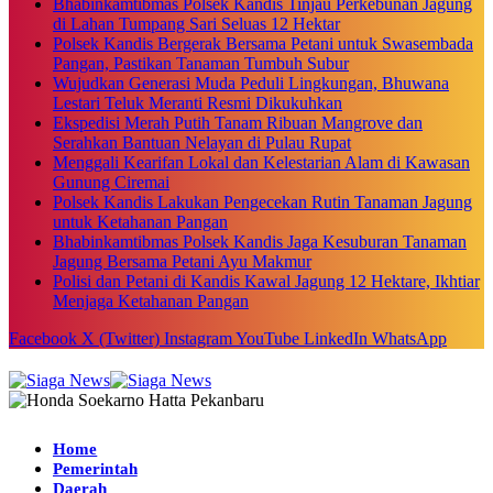
Bhabinkamtibmas Polsek Kandis Tinjau Perkebunan Jagung
di Lahan Tumpang Sari Seluas 12 Hektar
Polsek Kandis Bergerak Bersama Petani untuk Swasembada
Pangan, Pastikan Tanaman Tumbuh Subur
Wujudkan Generasi Muda Peduli Lingkungan, Bhuwana
Lestari Teluk Meranti Resmi Dikukuhkan
Ekspedisi Merah Putih Tanam Ribuan Mangrove dan
Serahkan Bantuan Nelayan di Pulau Rupat
Menggali Kearifan Lokal dan Kelestarian Alam di Kawasan
Gunung Ciremai
Polsek Kandis Lakukan Pengecekan Rutin Tanaman Jagung
untuk Ketahanan Pangan
Bhabinkamtibmas Polsek Kandis Jaga Kesuburan Tanaman
Jagung Bersama Petani Ayu Makmur
Polisi dan Petani di Kandis Kawal Jagung 12 Hektare, Ikhtiar
Menjaga Ketahanan Pangan
Facebook
X (Twitter)
Instagram
YouTube
LinkedIn
WhatsApp
Home
Pemerintah
Daerah