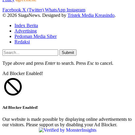
Facebook
X (Twitter)
WhatsApp
Instagram
© 2026 SiagaNews. Designed by
Tristek Media Kreasindo
.
Index Berita
Advertising
Pedoman Media Siber
Redaksi
Submit
Type above and press
Enter
to search. Press
Esc
to cancel.
Ad Blocker Enabled!
Ad Blocker Enabled!
Our website is made possible by displaying online advertisements to
our visitors. Please support us by disabling your Ad Blocker.