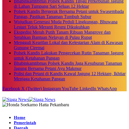
Bhabinkamtibmas Polsek Kandis Tinjau Perkebunan Jagung
di Lahan Tumpang Sari Seluas 12 Hektar
Polsek Kandis Bergerak Bersama Petani untuk Swasembada
Pangan, Pastikan Tanaman Tumbuh Subur
Wujudkan Generasi Muda Peduli Lingkungan, Bhuwana
Lestari Teluk Meranti Resmi Dikukuhkan
Ekspedisi Merah Putih Tanam Ribuan Mangrove dan
Serahkan Bantuan Nelayan di Pulau Rupat
Menggali Kearifan Lokal dan Kelestarian Alam di Kawasan
Gunung Ciremai
Polsek Kandis Lakukan Pengecekan Rutin Tanaman Jagung
untuk Ketahanan Pangan
Bhabinkamtibmas Polsek Kandis Jaga Kesuburan Tanaman
Jagung Bersama Petani Ayu Makmur
Polisi dan Petani di Kandis Kawal Jagung 12 Hektare, Ikhtiar
Menjaga Ketahanan Pangan
Facebook
X (Twitter)
Instagram
YouTube
LinkedIn
WhatsApp
Home
Pemerintah
Daerah