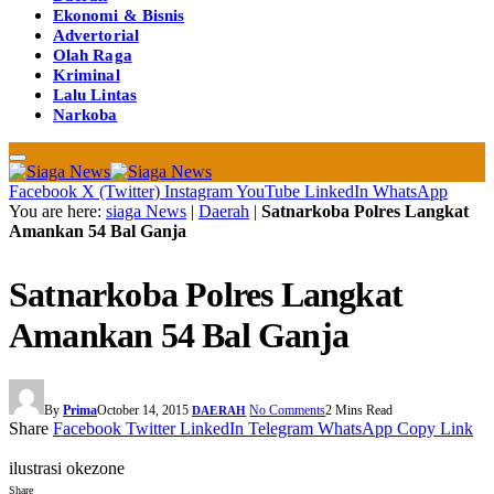
Ekonomi & Bisnis
Advertorial
Olah Raga
Kriminal
Lalu Lintas
Narkoba
Facebook
X (Twitter)
Instagram
YouTube
LinkedIn
WhatsApp
You are here:
siaga News
|
Daerah
|
Satnarkoba Polres Langkat
Amankan 54 Bal Ganja
Satnarkoba Polres Langkat
Amankan 54 Bal Ganja
By
Prima
October 14, 2015
No Comments
2 Mins Read
DAERAH
Share
Facebook
Twitter
LinkedIn
Telegram
WhatsApp
Copy Link
ilustrasi okezone
Share