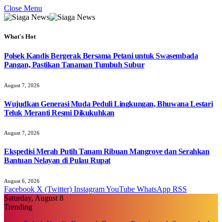
Close Menu
What's Hot
Polsek Kandis Bergerak Bersama Petani untuk Swasembada
Pangan, Pastikan Tanaman Tumbuh Subur
August 7, 2026
Wujudkan Generasi Muda Peduli Lingkungan, Bhuwana Lestari
Teluk Meranti Resmi Dikukuhkan
August 7, 2026
Ekspedisi Merah Putih Tanam Ribuan Mangrove dan Serahkan
Bantuan Nelayan di Pulau Rupat
August 6, 2026
Facebook
X (Twitter)
Instagram
YouTube
WhatsApp
RSS
Saturday, August 8
Trending