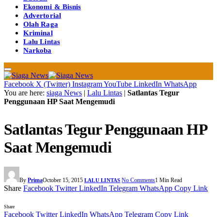
Ekonomi & Bisnis
Advertorial
Olah Raga
Kriminal
Lalu Lintas
Narkoba
Facebook
X (Twitter)
Instagram
YouTube
LinkedIn
WhatsApp
You are here:
siaga News
|
Lalu Lintas
|
Satlantas Tegur
Penggunaan HP Saat Mengemudi
Satlantas Tegur Penggunaan HP
Saat Mengemudi
By
Prima
October 15, 2015
No Comments
1 Min Read
LALU LINTAS
Share
Facebook
Twitter
LinkedIn
Telegram
WhatsApp
Copy Link
Share
Facebook
Twitter
LinkedIn
WhatsApp
Telegram
Copy Link