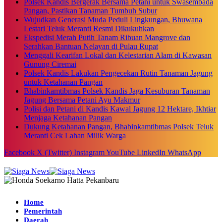
Polsek Kandis Bergerak Bersama Petani untuk Swasembada
Pangan, Pastikan Tanaman Tumbuh Subur
Wujudkan Generasi Muda Peduli Lingkungan, Bhuwana
Lestari Teluk Meranti Resmi Dikukuhkan
Ekspedisi Merah Putih Tanam Ribuan Mangrove dan
Serahkan Bantuan Nelayan di Pulau Rupat
Menggali Kearifan Lokal dan Kelestarian Alam di Kawasan
Gunung Ciremai
Polsek Kandis Lakukan Pengecekan Rutin Tanaman Jagung
untuk Ketahanan Pangan
Bhabinkamtibmas Polsek Kandis Jaga Kesuburan Tanaman
Jagung Bersama Petani Ayu Makmur
Polisi dan Petani di Kandis Kawal Jagung 12 Hektare, Ikhtiar
Menjaga Ketahanan Pangan
Dukung Ketahanan Pangan, Bhabinkamtibmas Polsek Teluk
Meranti Cek Lahan Milik Warga
Facebook
X (Twitter)
Instagram
YouTube
LinkedIn
WhatsApp
Home
Pemerintah
Daerah