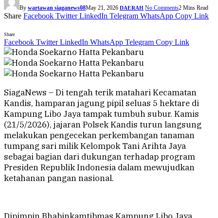
By
wartawan siaganews08
May 21, 2026
No Comments
2 Mins Read
DAERAH
Share
Facebook
Twitter
LinkedIn
Telegram
WhatsApp
Copy Link
Share
Facebook
Twitter
LinkedIn
WhatsApp
Telegram
Copy Link
SiagaNews – Di tengah terik matahari Kecamatan
Kandis, hamparan jagung pipil seluas 5 hektare di
Kampung Libo Jaya tampak tumbuh subur. Kamis
(21/5/2026), jajaran Polsek Kandis turun langsung
melakukan pengecekan perkembangan tanaman
tumpang sari milik Kelompok Tani Arihta Jaya
sebagai bagian dari dukungan terhadap program
Presiden Republik Indonesia dalam mewujudkan
ketahanan pangan nasional.
Dipimpin Bhabinkamtibmas Kampung Libo Jaya