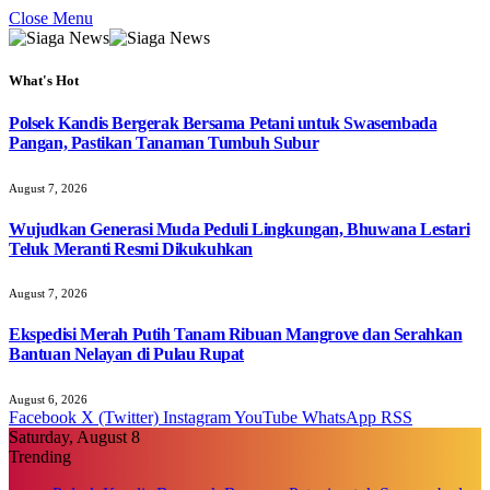
Close Menu
What's Hot
Polsek Kandis Bergerak Bersama Petani untuk Swasembada
Pangan, Pastikan Tanaman Tumbuh Subur
August 7, 2026
Wujudkan Generasi Muda Peduli Lingkungan, Bhuwana Lestari
Teluk Meranti Resmi Dikukuhkan
August 7, 2026
Ekspedisi Merah Putih Tanam Ribuan Mangrove dan Serahkan
Bantuan Nelayan di Pulau Rupat
August 6, 2026
Facebook
X (Twitter)
Instagram
YouTube
WhatsApp
RSS
Saturday, August 8
Trending