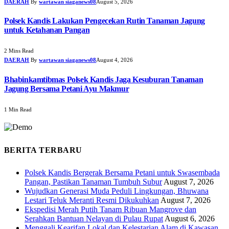
DAERAH
By
wartawan siaganews08
August 5, 2026
Polsek Kandis Lakukan Pengecekan Rutin Tanaman Jagung
untuk Ketahanan Pangan
2 Mins Read
DAERAH
By
wartawan siaganews08
August 4, 2026
Bhabinkamtibmas Polsek Kandis Jaga Kesuburan Tanaman
Jagung Bersama Petani Ayu Makmur
1 Min Read
BERITA TERBARU
Polsek Kandis Bergerak Bersama Petani untuk Swasembada
Pangan, Pastikan Tanaman Tumbuh Subur
August 7, 2026
Wujudkan Generasi Muda Peduli Lingkungan, Bhuwana
Lestari Teluk Meranti Resmi Dikukuhkan
August 7, 2026
Ekspedisi Merah Putih Tanam Ribuan Mangrove dan
Serahkan Bantuan Nelayan di Pulau Rupat
August 6, 2026
Menggali Kearifan Lokal dan Kelestarian Alam di Kawasan