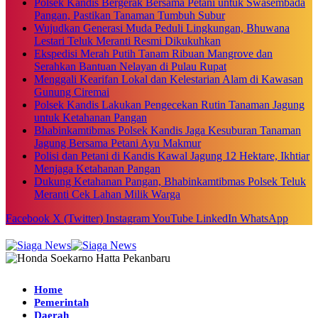
Polsek Kandis Bergerak Bersama Petani untuk Swasembada
Pangan, Pastikan Tanaman Tumbuh Subur
Wujudkan Generasi Muda Peduli Lingkungan, Bhuwana
Lestari Teluk Meranti Resmi Dikukuhkan
Ekspedisi Merah Putih Tanam Ribuan Mangrove dan
Serahkan Bantuan Nelayan di Pulau Rupat
Menggali Kearifan Lokal dan Kelestarian Alam di Kawasan
Gunung Ciremai
Polsek Kandis Lakukan Pengecekan Rutin Tanaman Jagung
untuk Ketahanan Pangan
Bhabinkamtibmas Polsek Kandis Jaga Kesuburan Tanaman
Jagung Bersama Petani Ayu Makmur
Polisi dan Petani di Kandis Kawal Jagung 12 Hektare, Ikhtiar
Menjaga Ketahanan Pangan
Dukung Ketahanan Pangan, Bhabinkamtibmas Polsek Teluk
Meranti Cek Lahan Milik Warga
Facebook
X (Twitter)
Instagram
YouTube
LinkedIn
WhatsApp
Home
Pemerintah
Daerah