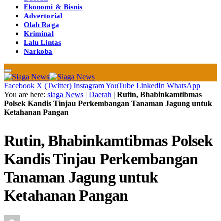
Ekonomi & Bisnis
Advertorial
Olah Raga
Kriminal
Lalu Lintas
Narkoba
Facebook
X (Twitter)
Instagram
YouTube
LinkedIn
WhatsApp
You are here:
siaga News
|
Daerah
|
Rutin, Bhabinkamtibmas
Polsek Kandis Tinjau Perkembangan Tanaman Jagung untuk
Ketahanan Pangan
Rutin, Bhabinkamtibmas Polsek
Kandis Tinjau Perkembangan
Tanaman Jagung untuk
Ketahanan Pangan