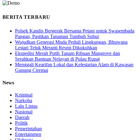
BERITA TERBARU
Polsek Kandis Bergerak Bersama Petani untuk Swasembada
Pangan, Pastikan Tanaman Tumbuh Subur
Wujudkan Generasi Muda Peduli Lingkungan, Bhuwana
Lestari Teluk Meranti Resmi Dikukuhkan
Ekspedisi Merah Putih Tanam Ribuan Mangrove dan
Serahkan Bantuan Nelayan di Pulau Rupat
Menggali Kearifan Lokal dan Kelestarian Alam di Kawasan
Gunung Ciremai
News
Kriminal
Narkoba
Lalu Lintas
Nasional
Daerah
Politik
Pemerintahan
Entertainmen
Olahraga